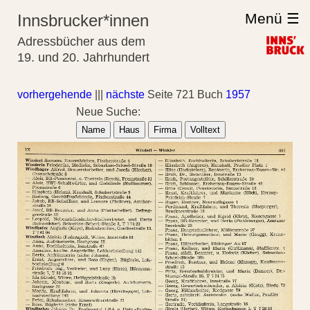
Menü ☰
Innsbrucker*innen
Adressbücher aus dem
19. und 20. Jahrhundert
vorhergehende
|||
nächste
Seite 721 Buch
1957
Neue Suche:
Name
Haus
Firma
Volltext