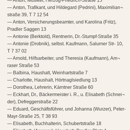
— Anton, Musiker, Herzog-Friedrich-Straße 15
— Anton, Trafikant, und Hildegard (Pedrini), Maximilian¬
straße 39, T 7 12 54
— Anton, Versicherungsbeamter, und Karolina (Fritz),
Pradler Saggen 13
— Antonie (Berktold), Rentnerin, Dr.-Stumpf-Straße 35
— Antonie (Drobnik), selbst. Kaufmann, Salurner Str- 10,
T 7 37 02
— Arnold, Hilfsarbeiter, und Theresia (Kaufmann), Am¬
raser Straße 53
— Balbina, Haushalt, Weinhartstraße 7
— Charlotte, Haushalt, Hörtnaglsiedlung 13
— Dorothea, Lehrerin, Kärntner Straße 60
— Eckhart, Dr., Bäckermeister i. R., u. Elisabeth (Schnei¬
der), Defreggerstraße 22
— Eduard, Geschäftsführer, und Johanna (Wurzer), Peter-
Mayr-Straße 25, T 38 93
— Elisabeth, Buchhalterin, Schubertstraße 18