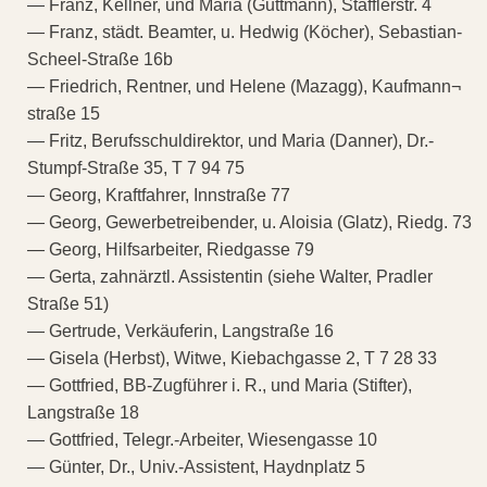
— Franz, Kellner, und Maria (Guttmann), Stafflerstr. 4
— Franz, städt. Beamter, u. Hedwig (Köcher), Sebastian-
Scheel-Straße 16b
— Friedrich, Rentner, und Helene (Mazagg), Kaufmann¬
straße 15
— Fritz, Berufsschuldirektor, und Maria (Danner), Dr.-
Stumpf-Straße 35, T 7 94 75
— Georg, Kraftfahrer, Innstraße 77
— Georg, Gewerbetreibender, u. Aloisia (Glatz), Riedg. 73
— Georg, Hilfsarbeiter, Riedgasse 79
— Gerta, zahnärztl. Assistentin (siehe Walter, Pradler
Straße 51)
— Gertrude, Verkäuferin, Langstraße 16
— Gisela (Herbst), Witwe, Kiebachgasse 2, T 7 28 33
— Gottfried, BB-Zugführer i. R., und Maria (Stifter),
Langstraße 18
— Gottfried, Telegr.-Arbeiter, Wiesengasse 10
— Günter, Dr., Univ.-Assistent, Haydnplatz 5