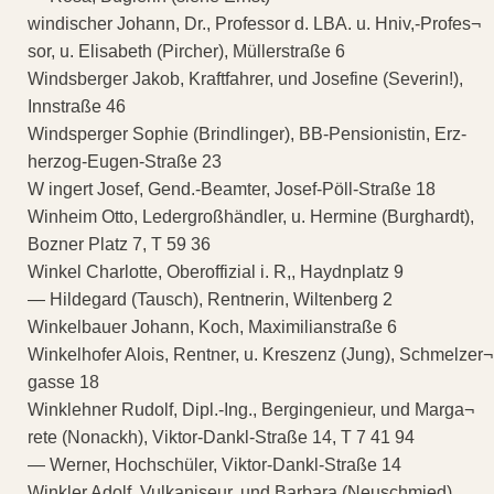
windischer Johann, Dr., Professor d. LBA. u. Hniv,-Profes¬
sor, u. Elisabeth (Pircher), Müllerstraße 6
Windsberger Jakob, Kraftfahrer, und Josefine (Severin!),
Innstraße 46
Windsperger Sophie (Brindlinger), BB-Pensionistin, Erz-
herzog-Eugen-Straße 23
W ingert Josef, Gend.-Beamter, Josef-Pöll-Straße 18
Winheim Otto, Ledergroßhändler, u. Hermine (Burghardt),
Bozner Platz 7, T 59 36
Winkel Charlotte, Oberoffizial i. R,, Haydnplatz 9
— Hildegard (Tausch), Rentnerin, Wiltenberg 2
Winkelbauer Johann, Koch, Maximilianstraße 6
Winkelhofer Alois, Rentner, u. Kreszenz (Jung), Schmelzer¬
gasse 18
Winklehner Rudolf, Dipl.-Ing., Bergingenieur, und Marga¬
rete (Nonackh), Viktor-Dankl-Straße 14, T 7 41 94
— Werner, Hochschüler, Viktor-Dankl-Straße 14
Winkler Adolf, Vulkaniseur, und Barbara (Neuschmied),