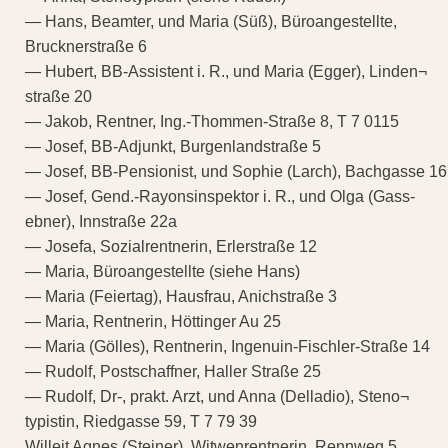
— Hans, Beamter, und Maria (Süß), Büroangestellte,
Brucknerstraße 6
— Hubert, BB-Assistent i. R., und Maria (Egger), Linden¬
straße 20
— Jakob, Rentner, Ing.-Thommen-Straße 8, T 7 0115
— Josef, BB-Adjunkt, Burgenlandstraße 5
— Josef, BB-Pensionist, und Sophie (Larch), Bachgasse 16
— Josef, Gend.-Rayonsinspektor i. R., und Olga (Gass-
ebner), Innstraße 22a
— Josefa, Sozialrentnerin, Erlerstraße 12
— Maria, Büroangestellte (siehe Hans)
— Maria (Feiertag), Hausfrau, Anichstraße 3
— Maria, Rentnerin, Höttinger Au 25
— Maria (Gölles), Rentnerin, Ingenuin-Fischler-Straße 14
— Rudolf, Postschaffner, Haller Straße 25
— Rudolf, Dr-, prakt. Arzt, und Anna (Delladio), Steno¬
typistin, Riedgasse 59, T 7 79 39
Willeit Agnes (Steiner), Witwenrentnerin, Rennweg 5 .