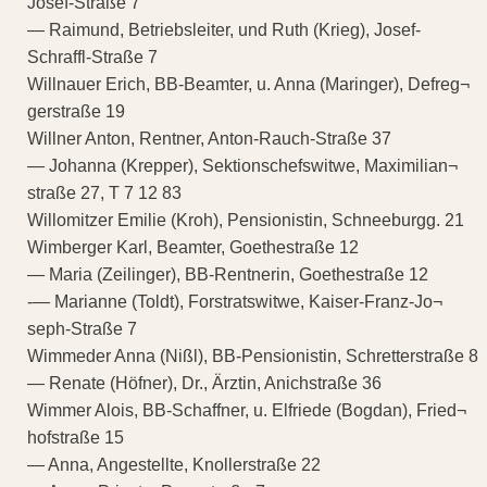
Josef-Straße 7
— Raimund, Betriebsleiter, und Ruth (Krieg), Josef-
Schraffl-Straße 7
Willnauer Erich, BB-Beamter, u. Anna (Maringer), Defreg¬
gerstraße 19
Willner Anton, Rentner, Anton-Rauch-Straße 37
— Johanna (Krepper), Sektionschefswitwe, Maximilian¬
straße 27, T 7 12 83
Willomitzer Emilie (Kroh), Pensionistin, Schneeburgg. 21
Wimberger Karl, Beamter, Goethestraße 12
— Maria (Zeilinger), BB-Rentnerin, Goethestraße 12
-— Marianne (Toldt), Forstratswitwe, Kaiser-Franz-Jo¬
seph-Straße 7
Wimmeder Anna (Nißl), BB-Pensionistin, Schretterstraße 8
— Renate (Höfner), Dr., Ärztin, Anichstraße 36
Wimmer Alois, BB-Schaffner, u. Elfriede (Bogdan), Fried¬
hofstraße 15
— Anna, Angestellte, Knollerstraße 22