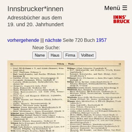
Menü ☰
Innsbrucker*innen
Adressbücher aus dem
19. und 20. Jahrhundert
vorhergehende
|||
nächste
Seite 720 Buch
1957
Neue Suche:
Name
Haus
Firma
Volltext