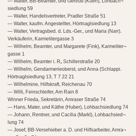
— Walter, BB-Beamter, und Gertrud (Kuen), Lohbach¬
siedlung 59
— Walter, Handelsvertreter, Pradler Straße 51
— Walter, kaufm. Angestellter, Hörtnaglsiedlung 13
— Walter, Vertragsbed. d. Lds.-Ger., und Maria (Narr).
Verkäuferin, Karmelitergasse 3
— Wilhelm, Beamter, und Margarete (Fink), Karmeliter¬
gasse 1
— Wilhelm, Beamter i. R„ Schillerstraße 20
— Wilhelm, Gendarmerieoberst, und Anna (Schlappi.
Hörtnaglsiedlung 13, T 7 22 21
— Wilhelmine, Hilfskraft, Reichenau 70
— Willi, Feinschleifer, Am Rain 8
Winner Frieda, Sekretärin, Amraser Straße 74
— Hans, Mater, und Käthe (Huber), Lohbachsiedlung 74
— Johann, Rentner, und Cacilia (Markl), Lohbachsied¬
lung 74
— Josef, BB-Versehieber a. D. und Hilfsarbeiter, Amra¬