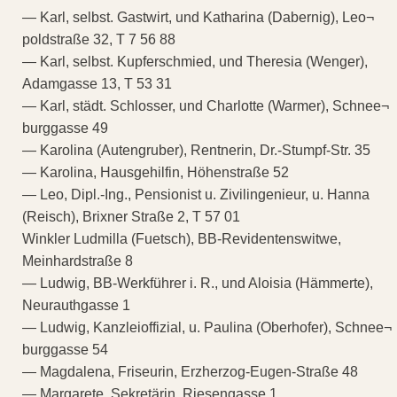
— Karl, selbst. Gastwirt, und Katharina (Dabernig), Leo¬
poldstraße 32, T 7 56 88
— Karl, selbst. Kupferschmied, und Theresia (Wenger),
Adamgasse 13, T 53 31
— Karl, städt. Schlosser, und Charlotte (Warmer), Schnee¬
burggasse 49
— Karolina (Autengruber), Rentnerin, Dr.-Stumpf-Str. 35
— Karolina, Hausgehilfin, Höhenstraße 52
— Leo, Dipl.-Ing., Pensionist u. Zivilingenieur, u. Hanna
(Reisch), Brixner Straße 2, T 57 01
Winkler Ludmilla (Fuetsch), BB-Revidentenswitwe,
Meinhardstraße 8
— Ludwig, BB-Werkführer i. R., und Aloisia (Hämmerte),
Neurauthgasse 1
— Ludwig, Kanzleioffizial, u. Paulina (Oberhofer), Schnee¬
burggasse 54
— Magdalena, Friseurin, Erzherzog-Eugen-Straße 48
— Margarete, Sekretärin, Riesengasse 1