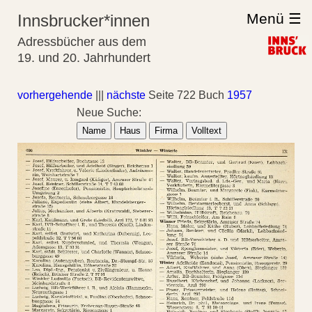
Menü ☰
Innsbrucker*innen
Adressbücher aus dem
19. und 20. Jahrhundert
vorhergehende
|||
nächste
Seite 722 Buch
1957
Neue Suche:
Name
Haus
Firma
Volltext