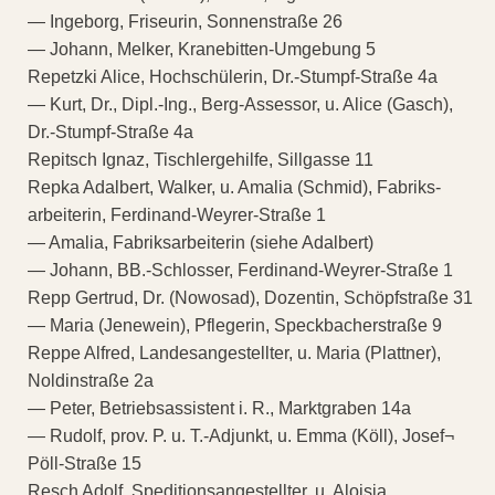
— Ingeborg, Friseurin, Sonnenstraße 26
— Johann, Melker, Kranebitten-Umgebung 5
Repetzki Alice, Hochschülerin, Dr.-Stumpf-Straße 4a
— Kurt, Dr., Dipl.-Ing., Berg-Assessor, u. Alice (Gasch),
Dr.-Stumpf-Straße 4a
Repitsch Ignaz, Tischlergehilfe, Sillgasse 11
Repka Adalbert, Walker, u. Amalia (Schmid), Fabriks-
arbeiterin, Ferdinand-Weyrer-Straße 1
— Amalia, Fabriksarbeiterin (siehe Adalbert)
— Johann, BB.-Schlosser, Ferdinand-Weyrer-Straße 1
Repp Gertrud, Dr. (Nowosad), Dozentin, Schöpfstraße 31
— Maria (Jenewein), Pflegerin, Speckbacherstraße 9
Reppe Alfred, Landesangestellter, u. Maria (Plattner),
Noldinstraße 2a
— Peter, Betriebsassistent i. R., Marktgraben 14a
— Rudolf, prov. P. u. T.-Adjunkt, u. Emma (Köll), Josef¬
Pöll-Straße 15
Resch Adolf, Speditionsangestellter, u. Aloisia