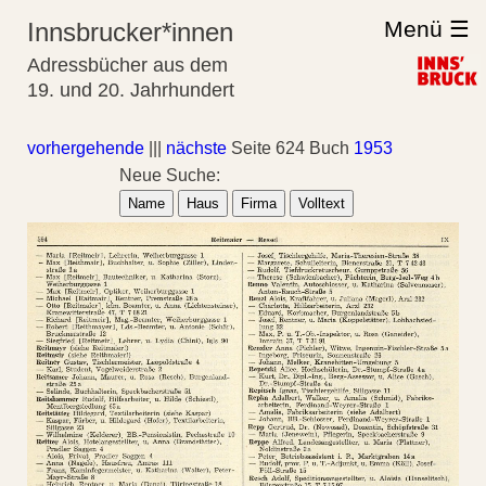
Menü ☰
Innsbrucker*innen
Adressbücher aus dem
19. und 20. Jahrhundert
vorhergehende
|||
nächste
Seite 624 Buch
1953
Neue Suche:
Name
Haus
Firma
Volltext