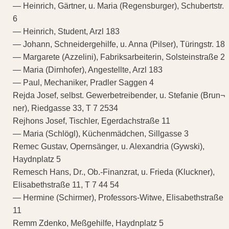
— Heinrich, Gärtner, u. Maria (Regensburger), Schubertstr.
6
— Heinrich, Student, Arzl 183
— Johann, Schneidergehilfe, u. Anna (Pilser), Türingstr. 18
— Margarete (Azzelini), Fabriksarbeiterin, Solsteinstraße 2
— Maria (Dirnhofer), Angestellte, Arzl 183
— Paul, Mechaniker, Pradler Saggen 4
Rejda Josef, selbst. Gewerbetreibender, u. Stefanie (Brun¬
ner), Riedgasse 33, T 7 2534
Rejhons Josef, Tischler, Egerdachstraße 11
— Maria (Schlögl), Küchenmädchen, Sillgasse 3
Remec Gustav, Opernsänger, u. Alexandria (Gywski),
Haydnplatz 5
Remesch Hans, Dr., Ob.-Finanzrat, u. Frieda (Kluckner),
Elisabethstraße 11, T 7 44 54
— Hermine (Schirmer), Professors-Witwe, Elisabethstraße
11
Remm Zdenko, Meßgehilfe, Haydnplatz 5