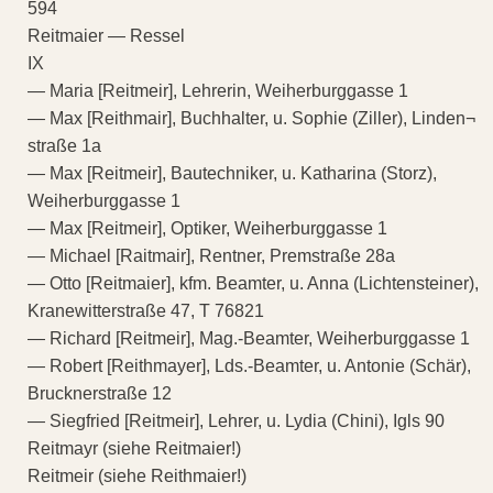
594
Reitmaier — Ressel
IX
— Maria [Reitmeir], Lehrerin, Weiherburggasse 1
— Max [Reithmair], Buchhalter, u. Sophie (Ziller), Linden¬
straße 1a
— Max [Reitmeir], Bautechniker, u. Katharina (Storz),
Weiherburggasse 1
— Max [Reitmeir], Optiker, Weiherburggasse 1
— Michael [Raitmair], Rentner, Premstraße 28a
— Otto [Reitmaier], kfm. Beamter, u. Anna (Lichtensteiner),
Kranewitterstraße 47, T 76821
— Richard [Reitmeir], Mag.-Beamter, Weiherburggasse 1
— Robert [Reithmayer], Lds.-Beamter, u. Antonie (Schär),
Brucknerstraße 12
— Siegfried [Reitmeir], Lehrer, u. Lydia (Chini), Igls 90
Reitmayr (siehe Reitmaier!)
Reitmeir (siehe Reithmaier!)