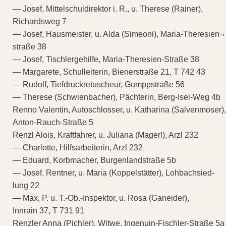
— Josef, Mittelschuldirektor i. R., u. Therese (Rainer),
Richardsweg 7
— Josef, Hausmeister, u. Alda (Simeoni), Maria-Theresien¬
straße 38
— Josef, Tischlergehilfe, Maria-Theresien-Straße 38
— Margarete, Schulleiterin, Bienerstraße 21, T 742 43
— Rudolf, Tiefdruckretuscheur, Gumppstraße 56
— Therese (Schwienbacher), Pächterin, Berg-Isel-Weg 4b
Renno Valentin, Autoschlosser, u. Katharina (Salvenmoser),
Anton-Rauch-Straße 5
Renzl Alois, Kraftfahrer, u. Juliana (Magerl), Arzl 232
— Charlotte, Hilfsarbeiterin, Arzl 232
— Eduard, Korbmacher, Burgenlandstraße 5b
— Josef, Rentner, u. Maria (Koppelstätter), Lohbachsied-
lung 22
— Max, P. u. T.-Ob.-Inspektor, u. Rosa (Ganeider),
Innrain 37, T 731 91
Renzler Anna (Pichler), Witwe, Ingenuin-Fischler-Straße 5a