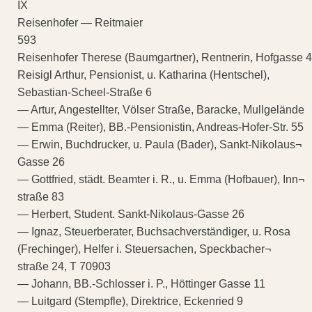
IX
Reisenhofer — Reitmaier
593
Reisenhofer Therese (Baumgartner), Rentnerin, Hofgasse 4
Reisigl Arthur, Pensionist, u. Katharina (Hentschel),
Sebastian-Scheel-Straße 6
— Artur, Angestellter, Völser Straße, Baracke, Mullgelände
— Emma (Reiter), BB.-Pensionistin, Andreas-Hofer-Str. 55
— Erwin, Buchdrucker, u. Paula (Bader), Sankt-Nikolaus¬
Gasse 26
— Gottfried, städt. Beamter i. R., u. Emma (Hofbauer), Inn¬
straße 83
— Herbert, Student. Sankt-Nikolaus-Gasse 26
— Ignaz, Steuerberater, Buchsachverständiger, u. Rosa
(Frechinger), Helfer i. Steuersachen, Speckbacher¬
straße 24, T 70903
— Johann, BB.-Schlosser i. P., Höttinger Gasse 11
— Luitgard (Stempfle), Direktrice, Eckenried 9