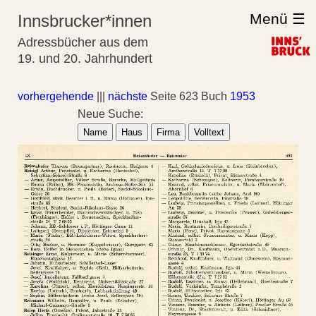
Menü ☰
Innsbrucker*innen
Adressbücher aus dem
19. und 20. Jahrhundert
vorhergehende
|||
nächste
Seite 623 Buch
1953
Neue Suche:
Name
Haus
Firma
Volltext