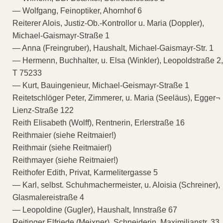
— Wolfgang, Feinoptiker, Ahornhof 6
Reiterer Alois, Justiz-Ob.-Kontrollor u. Maria (Doppler),
Michael-Gaismayr-Straße 1
— Anna (Freingruber), Haushalt, Michael-Gaismayr-Str. 1
— Hermenn, Buchhalter, u. Elsa (Winkler), Leopoldstraße 2,
T 75233
— Kurt, Bauingenieur, Michael-Geismayr-Straße 1
Reitetschlöger Peter, Zimmerer, u. Maria (Seeläus), Egger¬
Lienz-Straße 122
Reith Elisabeth (Wolff), Rentnerin, Erlerstraße 16
Reithmaier (siehe Reitmaier!)
Reithmair (siehe Reitmaier!)
Reithmayer (siehe Reitmaier!)
Reithofer Edith, Privat, Karmelitergasse 5
— Karl, selbst. Schuhmachermeister, u. Aloisia (Schreiner),
Glasmalereistraße 4
— Leopoldine (Gugler), Haushalt, Innstraße 67
Reitinger Elfriede (Meixner), Schneiderin, Maximilianstr. 33