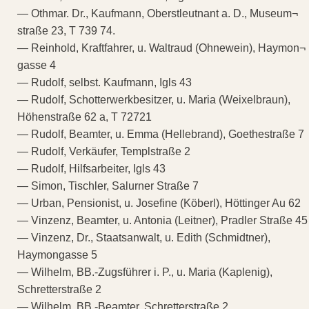
— Othmar. Dr., Kaufmann, Oberstleutnant a. D., Museum¬
straße 23, T 739 74.
— Reinhold, Kraftfahrer, u. Waltraud (Ohnewein), Haymon¬
gasse 4
— Rudolf, selbst. Kaufmann, Igls 43
— Rudolf, Schotterwerkbesitzer, u. Maria (Weixelbraun),
Höhenstraße 62 a, T 72721
— Rudolf, Beamter, u. Emma (Hellebrand), Goethestraße 7
— Rudolf, Verkäufer, Templstraße 2
— Rudolf, Hilfsarbeiter, Igls 43
— Simon, Tischler, Salurner Straße 7
— Urban, Pensionist, u. Josefine (Köberl), Höttinger Au 62
— Vinzenz, Beamter, u. Antonia (Leitner), Pradler Straße 45
— Vinzenz, Dr., Staatsanwalt, u. Edith (Schmidtner),
Haymongasse 5
— Wilhelm, BB.-Zugsführer i. P., u. Maria (Kaplenig),
Schretterstraße 2
— Wilhelm, BB.-Beamter, Schretterstraße 2