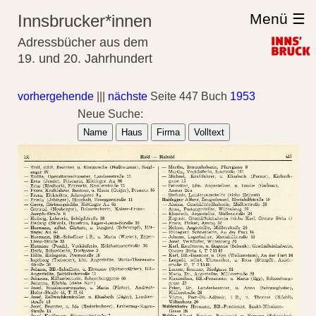
Menü ☰
Innsbrucker*innen
Adressbücher aus dem
19. und 20. Jahrhundert
vorhergehende
|||
nächste
Seite 447 Buch
1953
Neue Suche:
Name
Haus
Firma
Volltext