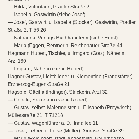
— Hilda, Volontärin, Pradler Straße 2
— Isabella, Gastwirtin (siehe Josef)
— Josef, Gastwirt, u. Isabella (Stocker), Gastwirtin, Pradler
Straße 2, T 56 26
— Katharina, Verlags-Buchhändlerin (siehe Ernst)
— Maria (Egger), Rentnerin, Reichenauer Straße 44
Hagmann Hubert, Tischler, u. Irmgard (Götz), Näherin,
Arzl 160
— Irmgard, Näherin (siehe Hubert)
Hagner Gustav, Lichtbildner, u. Klementine (Prandstätter),
Erzherzog-Eugen-Straße 21
Hagspiel Cäcilia (Indinger), Strickerin, Arzl 32
— Colette, Sekretärin (siehe Robert)
— Gustav, selbst. Malermeister, u. Elisabeth (Preywisch),
Müllerstraße 21, T 71218
— Gustav, Wagenführer a. D., Innallee 11
— Josef, Lehrer, u. Luise (Müller), Amraser Straße 39
— Marie (Reisinger), städt. Angestellte, Bauerngasse 1