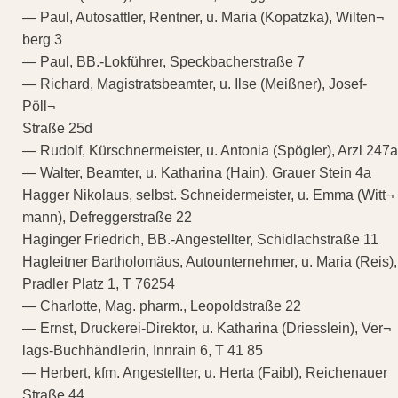
— Paul, Autosattler, Rentner, u. Maria (Kopatzka), Wilten¬
berg 3
— Paul, BB.-Lokführer, Speckbacherstraße 7
— Richard, Magistratsbeamter, u. Ilse (Meißner), Josef-
Pöll¬
Straße 25d
— Rudolf, Kürschnermeister, u. Antonia (Spögler), Arzl 247a
— Walter, Beamter, u. Katharina (Hain), Grauer Stein 4a
Hagger Nikolaus, selbst. Schneidermeister, u. Emma (Witt¬
mann), Defreggerstraße 22
Haginger Friedrich, BB.-Angestellter, Schidlachstraße 11
Hagleitner Bartholomäus, Autounternehmer, u. Maria (Reis),
Pradler Platz 1, T 76254
— Charlotte, Mag. pharm., Leopoldstraße 22
— Ernst, Druckerei-Direktor, u. Katharina (Driesslein), Ver¬
lags-Buchhändlerin, Innrain 6, T 41 85
— Herbert, kfm. Angestellter, u. Herta (Faibl), Reichenauer
Straße 44