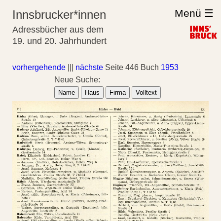
Menü ☰
Innsbrucker*innen
Adressbücher aus dem
19. und 20. Jahrhundert
vorhergehende
|||
nächste
Seite 446 Buch
1953
Neue Suche:
Name
Haus
Firma
Volltext