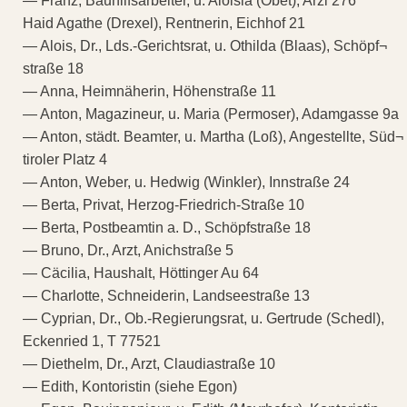
— Franz, Bauhilfsarbeiter, u. Aloisia (Obet), Arzl 276
Haid Agathe (Drexel), Rentnerin, Eichhof 21
— Alois, Dr., Lds.-Gerichtsrat, u. Othilda (Blaas), Schöpf¬
straße 18
— Anna, Heimnäherin, Höhenstraße 11
— Anton, Magazineur, u. Maria (Permoser), Adamgasse 9a
— Anton, städt. Beamter, u. Martha (Loß), Angestellte, Süd¬
tiroler Platz 4
— Anton, Weber, u. Hedwig (Winkler), Innstraße 24
— Berta, Privat, Herzog-Friedrich-Straße 10
— Berta, Postbeamtin a. D., Schöpfstraße 18
— Bruno, Dr., Arzt, Anichstraße 5
— Cäcilia, Haushalt, Höttinger Au 64
— Charlotte, Schneiderin, Landseestraße 13
— Cyprian, Dr., Ob.-Regierungsrat, u. Gertrude (Schedl),
Eckenried 1, T 77521
— Diethelm, Dr., Arzt, Claudiastraße 10
— Edith, Kontoristin (siehe Egon)