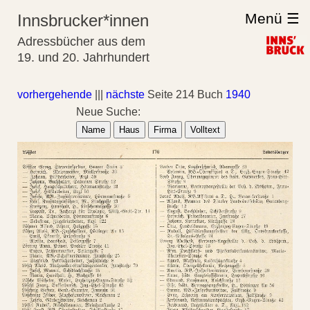
Menü ☰
Innsbrucker*innen
Adressbücher aus dem
19. und 20. Jahrhundert
vorhergehende
|||
nächste
Seite 214 Buch
1940
Neue Suche:
Name
Haus
Firma
Volltext