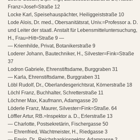
Franz=Josef=Straße 12
Locke Karl, Speisehauspächter, Heiliggeiststraße 10
Lode Alois, Dr. med., Obersanitätsrat, Univ.=Professor a. D.
und Leiter der staatl. Anstalt für Lebensmitteluntersuchung,
H., Frau=Hitt=Straße 9 —
— Kriemhilde, Privat, Botanikerstraße 9
Loderer Johann, Bautechniker, H., Silvester=Fink=Straße
37
Lodron Gabriele, Ehrenstiftsdame, Burggraben 31
— Karla, Ehrenstiftsdame, Burggraben 31
Löbl Rudolf, Dr., Oberlandesgerichtsrat, Körnerstraße 18
Löchl Franz, Buchhalter, Schretterstraße 11
Löchner Max, Kaufmann, Adamgasse 20
Löderle Franz, Maurer, Silvester=Fink=Straße. 64
Löffler Artur, RB.=Inspektor a. D., Erlerstraße 13
— Charlotte, Postsekretärin, Fischergasse 50
— Ehrenfried, Wachtmeister, H., Riedgasse 3
— Erwin, Dr., Reichsbankinspektor, Adamgasse 2