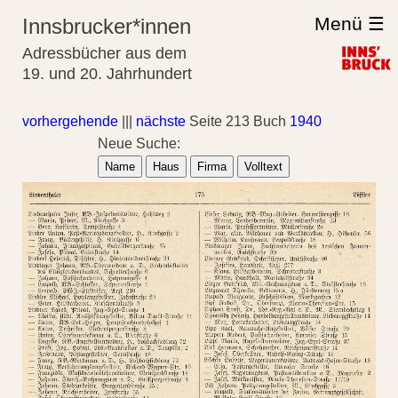
Menü ☰
Innsbrucker*innen
Adressbücher aus dem
19. und 20. Jahrhundert
vorhergehende
|||
nächste
Seite 213 Buch
1940
Neue Suche:
Name
Haus
Firma
Volltext