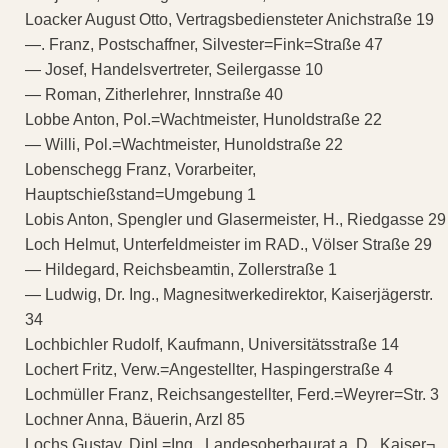
Loacker August Otto, Vertragsbediensteter Anichstraße 19
—. Franz, Postschaffner, Silvester=Fink=Straße 47
— Josef, Handelsvertreter, Seilergasse 10
— Roman, Zitherlehrer, Innstraße 40
Lobbe Anton, Pol.=Wachtmeister, Hunoldstraße 22
— Willi, Pol.=Wachtmeister, Hunoldstraße 22
Lobenschegg Franz, Vorarbeiter,
Hauptschießstand=Umgebung 1
Lobis Anton, Spengler und Glasermeister, H., Riedgasse 29
Loch Helmut, Unterfeldmeister im RAD., Völser Straße 29
— Hildegard, Reichsbeamtin, Zollerstraße 1
— Ludwig, Dr. Ing., Magnesitwerkedirektor, Kaiserjägerstr.
34
Lochbichler Rudolf, Kaufmann, Universitätsstraße 14
Lochert Fritz, Verw.=Angestellter, Haspingerstraße 4
Lochmüller Franz, Reichsangestellter, Ferd.=Weyrer=Str. 3
Lochner Anna, Bäuerin, Arzl 85
Lochs Gustav, Dipl.=Ing., Landesoberbaurat a. D., Kaiser¬