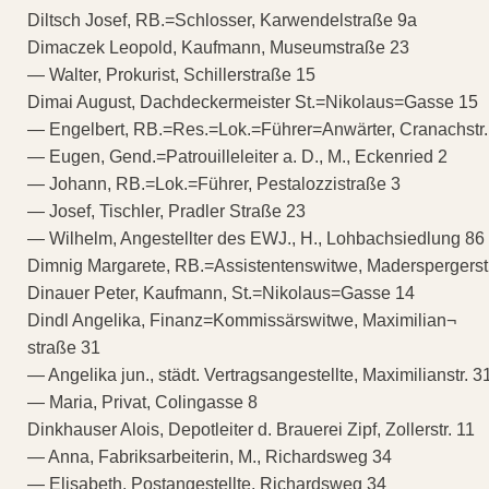
Diltsch Josef, RB.=Schlosser, Karwendelstraße 9a
Dimaczek Leopold, Kaufmann, Museumstraße 23
— Walter, Prokurist, Schillerstraße 15
Dimai August, Dachdeckermeister St.=Nikolaus=Gasse 15
— Engelbert, RB.=Res.=Lok.=Führer=Anwärter, Cranachstr.
— Eugen, Gend.=Patrouilleleiter a. D., M., Eckenried 2
— Johann, RB.=Lok.=Führer, Pestalozzistraße 3
— Josef, Tischler, Pradler Straße 23
— Wilhelm, Angestellter des EWJ., H., Lohbachsiedlung 86
Dimnig Margarete, RB.=Assistentenswitwe, Maderspergerstr
Dinauer Peter, Kaufmann, St.=Nikolaus=Gasse 14
Dindl Angelika, Finanz=Kommissärswitwe, Maximilian¬
straße 31
— Angelika jun., städt. Vertragsangestellte, Maximilianstr. 3
— Maria, Privat, Colingasse 8
Dinkhauser Alois, Depotleiter d. Brauerei Zipf, Zollerstr. 11
— Anna, Fabriksarbeiterin, M., Richardsweg 34
— Elisabeth, Postangestellte, Richardsweg 34