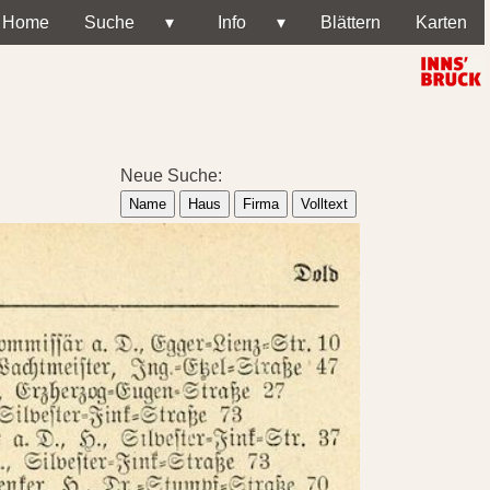
Home
Suche
▾
Info
▾
Blättern
Karten
Neue Suche:
Name
Haus
Firma
Volltext