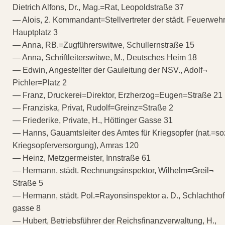
Dietrich Alfons, Dr., Mag.=Rat, Leopoldstraße 37
— Alois, 2. Kommandant=Stellvertreter der städt. Feuerwehr
Hauptplatz 3
— Anna, RB.=Zugführerswitwe, Schullernstraße 15
— Anna, Schriftleiterswitwe, M., Deutsches Heim 18
— Edwin, Angestellter der Gauleitung der NSV., Adolf¬
Pichler=Platz 2
— Franz, Druckerei=Direktor, Erzherzog=Eugen=Straße 21
— Franziska, Privat, Rudolf=Greinz=Straße 2
— Friederike, Private, H., Höttinger Gasse 31
— Hanns, Gauamtsleiter des Amtes für Kriegsopfer (nat.=so
Kriegsopferversorgung), Amras 120
— Heinz, Metzgermeister, Innstraße 61
— Hermann, städt. Rechnungsinspektor, Wilhelm=Greil¬
Straße 5
— Hermann, städt. Pol.=Rayonsinspektor a. D., Schlachtho
gasse 8
— Hubert, Betriebsführer der Reichsfinanzverwaltung, H.,