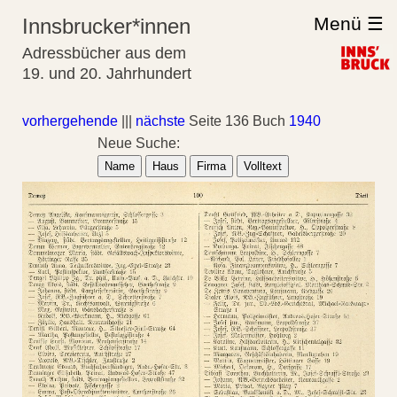
Menü ☰
Innsbrucker*innen
Adressbücher aus dem
19. und 20. Jahrhundert
vorhergehende
|||
nächste
Seite 136 Buch
1940
Neue Suche:
Name
Haus
Firma
Volltext