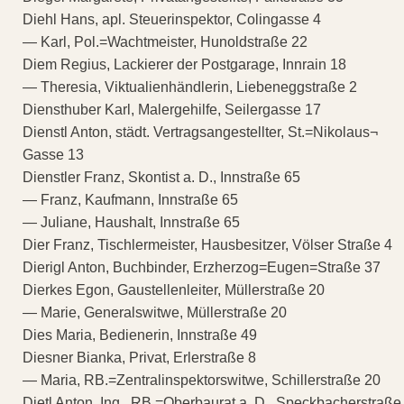
Diehl Hans, apl. Steuerinspektor, Colingasse 4
— Karl, Pol.=Wachtmeister, Hunoldstraße 22
Diem Regius, Lackierer der Postgarage, Innrain 18
— Theresia, Viktualienhändlerin, Liebeneggstraße 2
Diensthuber Karl, Malergehilfe, Seilergasse 17
Dienstl Anton, städt. Vertragsangestellter, St.=Nikolaus¬
Gasse 13
Dienstler Franz, Skontist a. D., Innstraße 65
— Franz, Kaufmann, Innstraße 65
— Juliane, Haushalt, Innstraße 65
Dier Franz, Tischlermeister, Hausbesitzer, Völser Straße 4
Dierigl Anton, Buchbinder, Erzherzog=Eugen=Straße 37
Dierkes Egon, Gaustellenleiter, Müllerstraße 20
— Marie, Generalswitwe, Müllerstraße 20
Dies Maria, Bedienerin, Innstraße 49
Diesner Bianka, Privat, Erlerstraße 8
— Maria, RB.=Zentralinspektorswitwe, Schillerstraße 20
Dietl Anton, Ing., RB.=Oberbaurat a. D., Speckbacherstraße