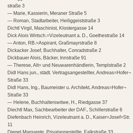
straße 3
— Marie, Kassierin, Meraner Straße 5
— Roman, Stadtarbeiter, Heiliggeiststraße 3
Dichtl Virgil, Maschinist, Klostergasse 14
Dick Alois Wirtsch.=Vizeleutnant a. D., Goethestraße 14
— Anton, RB.=Aspirant, Graßmayrstraße 8
Dickacker Josef, Buchhalter, Conradstraße 2
Dickbauer Alois, Bäcker, Innstraße 91
— Therese, Alt= und Neuwarenhändlerin, Templstraße 2
Didl Hans jun., städt. Vertragsangestellter, Andreas=Hofer¬
Straße 33
Didl Hans, Ing., Baumeister u. Architekt, Andreas=Hofer¬
Straße 33
— Helene, Buchhalterswitwe, H., Riedgasse 37
Diechtl Max, Sachbearbeiter der DAF., Schillerstraße 6
Diefenbach Heinrich, Vizeleutnant a. D., Kaiser=Josef=Str.
11
Diegel Margarete, Privatangestellte, Falkstraße 33