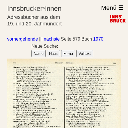
Menü ☰
Innsbrucker*innen
Adressbücher aus dem
19. und 20. Jahrhundert
vorhergehende
|||
nächste
Seite 579 Buch
1970
Neue Suche:
Name
Haus
Firma
Volltext