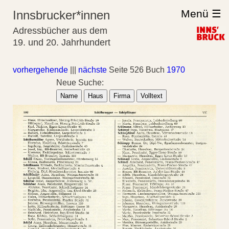
Menü ☰
Innsbrucker*innen
Adressbücher aus dem
19. und 20. Jahrhundert
vorhergehende
|||
nächste
Seite 526 Buch
1970
Neue Suche:
Name
Haus
Firma
Volltext