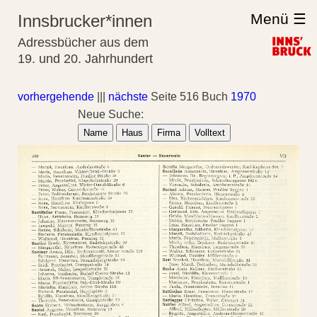
Menü ☰
Innsbrucker*innen
Adressbücher aus dem
19. und 20. Jahrhundert
vorhergehende
|||
nächste
Seite 516 Buch
1970
Neue Suche:
Name
Haus
Firma
Volltext