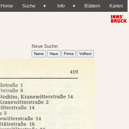
Home
Suche
▾
Info
▾
Blättern
Karten
Neue Suche:
Name
Haus
Firma
Volltext