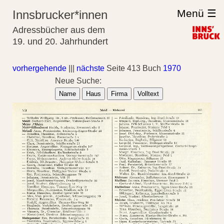
Menü ☰
Innsbrucker*innen
Adressbücher aus dem
19. und 20. Jahrhundert
vorhergehende
|||
nächste
Seite 413 Buch
1970
Neue Suche:
Name
Haus
Firma
Volltext