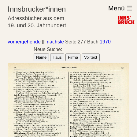
Menü ☰
Innsbrucker*innen
Adressbücher aus dem
19. und 20. Jahrhundert
vorhergehende
|||
nächste
Seite 277 Buch
1970
Neue Suche:
Name
Haus
Firma
Volltext