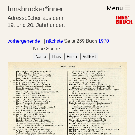
Menü ☰
Innsbrucker*innen
Adressbücher aus dem
19. und 20. Jahrhundert
vorhergehende
|||
nächste
Seite 269 Buch
1970
Neue Suche:
Name
Haus
Firma
Volltext