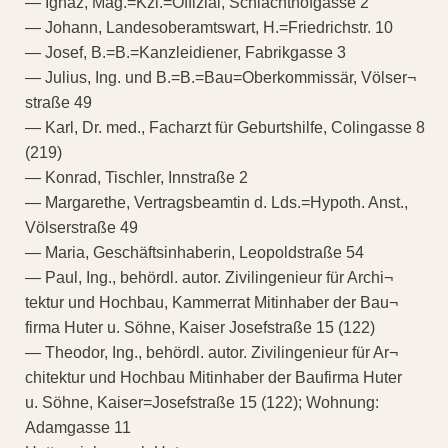
— Ignaz, Mag.=Kzl.=Offizial, Schlachthofgasse 2
— Johann, Landesoberamtswart, H.=Friedrichstr. 10
— Josef, B.=B.=Kanzleidiener, Fabrikgasse 3
— Julius, Ing. und B.=B.=Bau=Oberkommissär, Völser¬
straße 49
— Karl, Dr. med., Facharzt für Geburtshilfe, Colingasse 8
(219)
— Konrad, Tischler, Innstraße 2
— Margarethe, Vertragsbeamtin d. Lds.=Hypoth. Anst.,
Völserstraße 49
— Maria, Geschäftsinhaberin, Leopoldstraße 54
— Paul, Ing., behördl. autor. Zivilingenieur für Archi¬
tektur und Hochbau, Kammerrat Mitinhaber der Bau¬
firma Huter u. Söhne, Kaiser Josefstraße 15 (122)
— Theodor, Ing., behördl. autor. Zivilingenieur für Ar¬
chitektur und Hochbau Mitinhaber der Baufirma Huter
u. Söhne, Kaiser=Josefstraße 15 (122); Wohnung:
Adamgasse 11