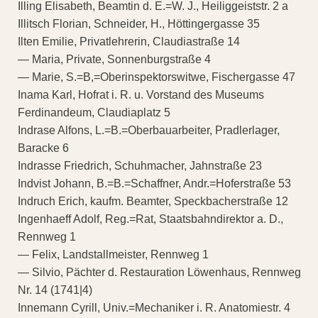
Illing Elisabeth, Beamtin d. E.=W. J., Heiliggeiststr. 2 a
Illitsch Florian, Schneider, H., Höttingergasse 35
Ilten Emilie, Privatlehrerin, Claudiastraße 14
— Maria, Private, Sonnenburgstraße 4
— Marie, S.=B,=Oberinspektorswitwe, Fischergasse 47
Inama Karl, Hofrat i. R. u. Vorstand des Museums
Ferdinandeum, Claudiaplatz 5
Indrase Alfons, L.=B.=Oberbauarbeiter, Pradlerlager,
Baracke 6
Indrasse Friedrich, Schuhmacher, Jahnstraße 23
Indvist Johann, B.=B.=Schaffner, Andr.=Hoferstraße 53
Indruch Erich, kaufm. Beamter, Speckbacherstraße 12
Ingenhaeff Adolf, Reg.=Rat, Staatsbahndirektor a. D.,
Rennweg 1
— Felix, Landstallmeister, Rennweg 1
— Silvio, Pächter d. Restauration Löwenhaus, Rennweg
Nr. 14 (1741|4)
Innemann Cyrill, Univ.=Mechaniker i. R. Anatomiestr. 4