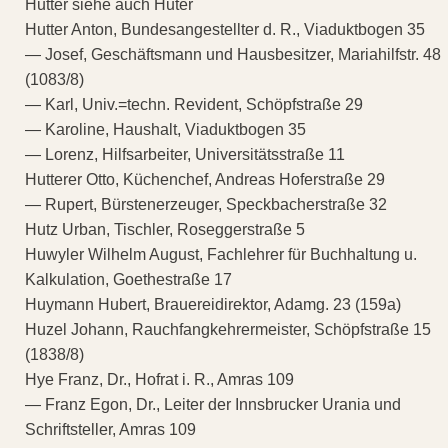
Hutter siehe auch Huter
Hutter Anton, Bundesangestellter d. R., Viaduktbogen 35
— Josef, Geschäftsmann und Hausbesitzer, Mariahilfstr. 48
(1083/8)
— Karl, Univ.=techn. Revident, Schöpfstraße 29
— Karoline, Haushalt, Viaduktbogen 35
— Lorenz, Hilfsarbeiter, Universitätsstraße 11
Hutterer Otto, Küchenchef, Andreas Hoferstraße 29
— Rupert, Bürstenerzeuger, Speckbacherstraße 32
Hutz Urban, Tischler, Roseggerstraße 5
Huwyler Wilhelm August, Fachlehrer für Buchhaltung u.
Kalkulation, Goethestraße 17
Huymann Hubert, Brauereidirektor, Adamg. 23 (159a)
Huzel Johann, Rauchfangkehrermeister, Schöpfstraße 15
(1838/8)
Hye Franz, Dr., Hofrat i. R., Amras 109
— Franz Egon, Dr., Leiter der Innsbrucker Urania und
Schriftsteller, Amras 109