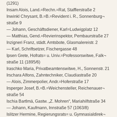
(1291)
Insam Alois, Land.=Rechn.=Rat, Stafflerstraße 2
Inwinkl Chrysant, B.=B.=Revident i. R., Sonnenburg¬
straße 9
— Johann, Geschäftsdiener, Karl=Ludwigplatz 12
— Matthias, Gend.=Revierinspektor, Pembaurstraße 27
Inzigneri Franz, städt. Amtsbote, Glasmalereistr. 2
— Karl, Schriftsetzer, Fischergasse 48
Ipsen Grete, Hofrats= u. Univ.=Professorswitwe, Falk¬
straße 11 (1895/6)
Iraschko Maria, Privatbeamtenswitwe, H., Sonnenstr. 21
Irschara Alfons, Zahntechniker, Claudiastraße 20
— Alois, Zimmerpolier, Andr.=Hoferstraße 17
Irsperger Josef, B.=B.=Weichensteller, Reichenauer¬
straße 54
Ischia Bartlmä, Gastw. „Z. Mohren“, Mariahilfstraße 34
— Johann, Kaufmann, Innstraße 57 (1063/8)
Islitzer Hermine, Regierungsrats= u. Gymnasialdirek¬