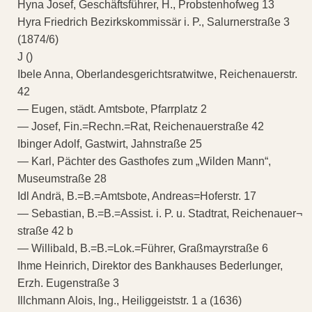
Hyna Josef, Geschäftsführer, H., Probstenhofweg 13
Hyra Friedrich Bezirkskommissär i. P., Salurnerstraße 3
(1874/6)
J ()
Ibele Anna, Oberlandesgerichtsratwitwe, Reichenauerstr.
42
— Eugen, städt. Amtsbote, Pfarrplatz 2
— Josef, Fin.=Rechn.=Rat, Reichenauerstraße 42
Ibinger Adolf, Gastwirt, Jahnstraße 25
— Karl, Pächter des Gasthofes zum „Wilden Mann“,
Museumstraße 28
Idl Andrä, B.=B.=Amtsbote, Andreas=Hoferstr. 17
— Sebastian, B.=B.=Assist. i. P. u. Stadtrat, Reichenauer¬
straße 42 b
— Willibald, B.=B.=Lok.=Führer, Graßmayrstraße 6
Ihme Heinrich, Direktor des Bankhauses Bederlunger,
Erzh. Eugenstraße 3
Illchmann Alois, Ing., Heiliggeiststr. 1 a (1636)