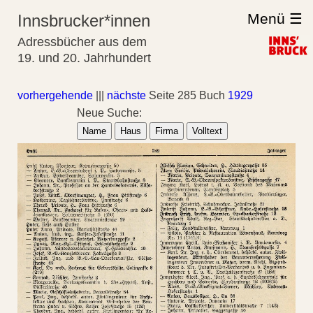
Menü ☰
Innsbrucker*innen
Adressbücher aus dem
19. und 20. Jahrhundert
vorhergehende
|||
nächste
Seite 285 Buch
1929
Neue Suche:
Name
Haus
Firma
Volltext