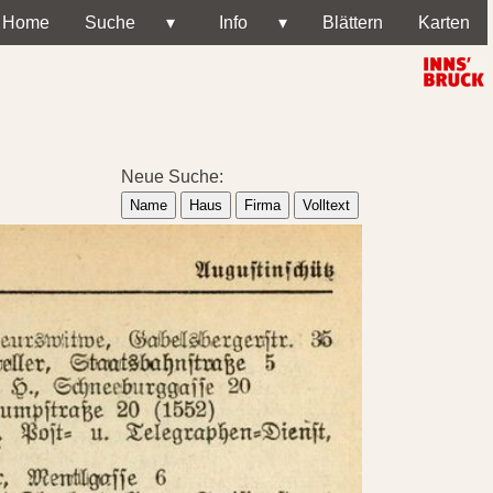
Home
Suche
▾
Info
▾
Blättern
Karten
Neue Suche:
Name
Haus
Firma
Volltext