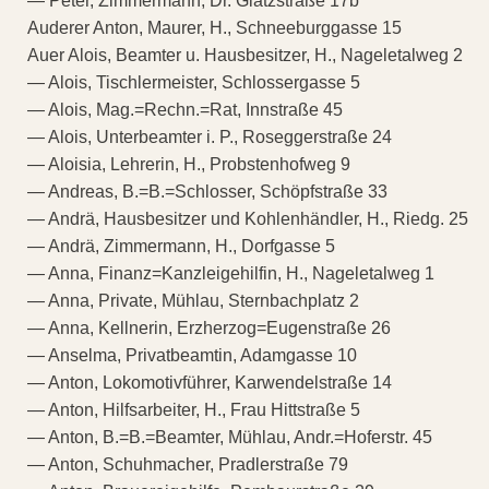
— Peter, Zimmermann, Dr. Glatzstraße 17b
Auderer Anton, Maurer, H., Schneeburggasse 15
Auer Alois, Beamter u. Hausbesitzer, H., Nageletalweg 2
— Alois, Tischlermeister, Schlossergasse 5
— Alois, Mag.=Rechn.=Rat, Innstraße 45
— Alois, Unterbeamter i. P., Roseggerstraße 24
— Aloisia, Lehrerin, H., Probstenhofweg 9
— Andreas, B.=B.=Schlosser, Schöpfstraße 33
— Andrä, Hausbesitzer und Kohlenhändler, H., Riedg. 25
— Andrä, Zimmermann, H., Dorfgasse 5
— Anna, Finanz=Kanzleigehilfin, H., Nageletalweg 1
— Anna, Private, Mühlau, Sternbachplatz 2
— Anna, Kellnerin, Erzherzog=Eugenstraße 26
— Anselma, Privatbeamtin, Adamgasse 10
— Anton, Lokomotivführer, Karwendelstraße 14
— Anton, Hilfsarbeiter, H., Frau Hittstraße 5
— Anton, B.=B.=Beamter, Mühlau, Andr.=Hoferstr. 45
— Anton, Schuhmacher, Pradlerstraße 79