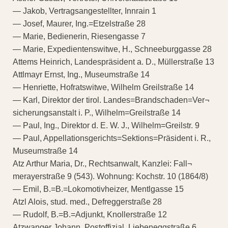
— Jakob, Vertragsangestellter, Innrain 1
— Josef, Maurer, Ing.=Etzelstraße 28
— Marie, Bedienerin, Riesengasse 7
— Marie, Expedientenswitwe, H., Schneeburggasse 28
Attems Heinrich, Landespräsident a. D., Müllerstraße 13
Attlmayr Ernst, Ing., Museumstraße 14
— Henriette, Hofratswitwe, Wilhelm Greilstraße 14
— Karl, Direktor der tirol. Landes=Brandschaden=Ver¬
sicherungsanstalt i. P., Wilhelm=Greilstraße 14
— Paul, Ing., Direktor d. E. W. J., Wilhelm=Greilstr. 9
— Paul, Appellationsgerichts=Sektions=Präsident i. R.,
Museumstraße 14
Atz Arthur Maria, Dr., Rechtsanwalt, Kanzlei: Fall¬
merayerstraße 9 (543). Wohnung: Kochstr. 10 (1864/8)
— Emil, B.=B.=Lokomotivheizer, Mentlgasse 15
Atzl Alois, stud. med., Defreggerstraße 28
— Rudolf, B.=B.=Adjunkt, Knollerstraße 12
Atzwanger Johann, Postoffizial, Liebeneggstraße 6