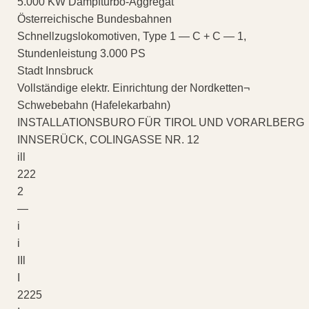
5.000 KW Dampfturbo-Aggregat
Österreichische Bundesbahnen
Schnellzugslokomotiven, Type 1 — C + C — 1,
Stundenleistung 3.000 PS
Stadt Innsbruck
Vollständige elektr. Einrichtung der Nordketten¬
Schwebebahn (Hafelekarbahn)
INSTALLATIONSBURO FÜR TIROL UND VORARLBERG
INNSERÜCK, COLINGASSE NR. 12
ill
222
2
—
i
i
IIl
I
2225