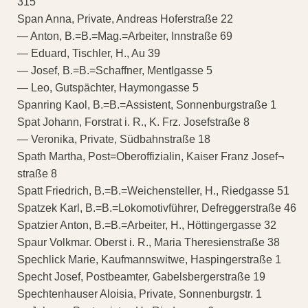
315
Span Anna, Private, Andreas Hoferstraße 22
— Anton, B.=B.=Mag.=Arbeiter, Innstraße 69
— Eduard, Tischler, H., Au 39
— Josef, B.=B.=Schaffner, Mentlgasse 5
— Leo, Gutspächter, Haymongasse 5
Spanring Kaol, B.=B.=Assistent, Sonnenburgstraße 1
Spat Johann, Forstrat i. R., K. Frz. Josefstraße 8
— Veronika, Private, Südbahnstraße 18
Spath Martha, Post=Oberoffizialin, Kaiser Franz Josef¬
straße 8
Spatt Friedrich, B.=B.=Weichensteller, H., Riedgasse 51
Spatzek Karl, B.=B.=Lokomotivführer, Defreggerstraße 46
Spatzier Anton, B.=B.=Arbeiter, H., Höttingergasse 32
Spaur Volkmar. Oberst i. R., Maria Theresienstraße 38
Spechlick Marie, Kaufmannswitwe, Haspingerstraße 1
Specht Josef, Postbeamter, Gabelsbergerstraße 19
Spechtenhauser Aloisia, Private, Sonnenburgstr. 1