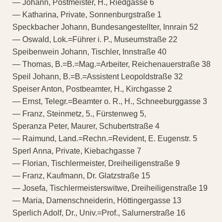
— Johann, Postmeister, H., Riedgasse 6
— Katharina, Private, Sonnenburgstraße 1
Speckbacher Johann, Bundesangestellter, Innrain 52
— Oswald, Lok.=Führer i. P., Museumstraße 22
Speibenwein Johann, Tischler, Innstraße 40
— Thomas, B.=B.=Mag.=Arbeiter, Reichenauerstraße 38
Speil Johann, B.=B.=Assistent Leopoldstraße 32
Speiser Anton, Postbeamter, H., Kirchgasse 2
— Ernst, Telegr.=Beamter o. R., H., Schneeburggasse 3
— Franz, Steinmetz, 5., Fürstenweg 5,
Speranza Peter, Maurer, Schubertstraße 4
— Raimund, Land.=Rechn.=Revident, E. Eugenstr. 5
Sperl Anna, Private, Kiebachgasse 7
— Florian, Tischlermeister, Dreiheiligenstraße 9
— Franz, Kaufmann, Dr. Glatzstraße 15
— Josefa, Tischlermeisterswitwe, Dreiheiligenstraße 19
— Maria, Damenschneiderin, Höttingergasse 13
Sperlich Adolf, Dr., Univ.=Prof., Salurnerstraße 16