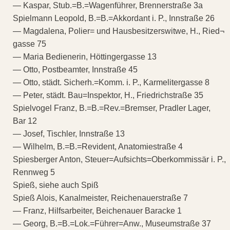
— Kaspar, Stub.=B.=Wagenführer, Brennerstraße 3a
Spielmann Leopold, B.=B.=Akkordant i. P., Innstraße 26
— Magdalena, Polier= und Hausbesitzerswitwe, H., Ried¬
gasse 75
— Maria Bedienerin, Höttingergasse 13
— Otto, Postbeamter, Innstraße 45
— Otto, städt. Sicherh.=Komm. i. P., Karmelitergasse 8
— Peter, städt. Bau=Inspektor, H., Friedrichstraße 35
Spielvogel Franz, B.=B.=Rev.=Bremser, Pradler Lager,
Bar 12
— Josef, Tischler, Innstraße 13
— Wilhelm, B.=B.=Revident, Anatomiestraße 4
Spiesberger Anton, Steuer=Aufsichts=Oberkommissär i. P.,
Rennweg 5
Spieß, siehe auch Spiß
Spieß Alois, Kanalmeister, Reichenauerstraße 7
— Franz, Hilfsarbeiter, Beichenauer Baracke 1
— Georg, B.=B.=Lok.=Führer=Anw., Museumstraße 37