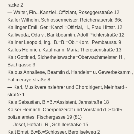
racke 2
— Walter, Fin.=Kanzlei=Offiziant, Roseggerstraße 12
Kaller Wilhelm, Schlossermeister, Reichenauerstr. 36c
Kallinger Emil, Ger.=Kanzl.=Offizial, H., Frau Hittstr. 12
Kalliwoda, Oda v., Bankbeamtin, Adolf Pichlerstraße 12
Kallner Leopold, Ing., B.=B.=Ob.=Kom., Pembaurstr. 9
Kallos Heinrich, Kaufmann, Maria Theresienstraße 13
Kalt Gottfried, Sicherheitswache=Oberwachtmeister, H.,
Bachgasse 3
Kalous Annaliese, Beamtin d. Handels= u. Gewerbekamm.,
Fallmerayerstraße 8
— Karl, Musikvereinslehrer und Chordirigent, Meinhard¬
straße 1
Kals Sebastian, B.=B.=Assistent, Jahnstraße 18
Kalser Heinrich, Oberpolizeirat und Vorstand d. Stadt¬
polizeiamtes, Fischergasse 19 (81)
— Josef, Hofrat i. R., Schillerstraße 15
Kalt Ernst, B.=B.=Schlosser, Berg Iselweg 2