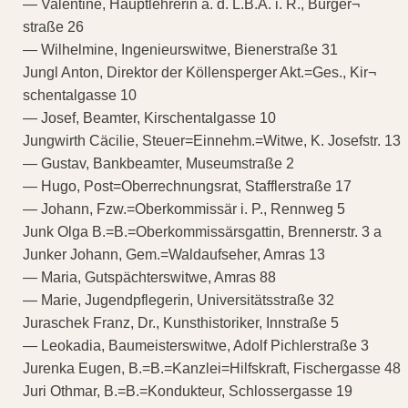
— Valentine, Hauptlehrerin a. d. L.B.A. i. R., Bürger¬
straße 26
— Wilhelmine, Ingenieurswitwe, Bienerstraße 31
Jungl Anton, Direktor der Köllensperger Akt.=Ges., Kir¬
schentalgasse 10
— Josef, Beamter, Kirschentalgasse 10
Jungwirth Cäcilie, Steuer=Einnehm.=Witwe, K. Josefstr. 13
— Gustav, Bankbeamter, Museumstraße 2
— Hugo, Post=Oberrechnungsrat, Stafflerstraße 17
— Johann, Fzw.=Oberkommissär i. P., Rennweg 5
Junk Olga B.=B.=Oberkommissärsgattin, Brennerstr. 3 a
Junker Johann, Gem.=Waldaufseher, Amras 13
— Maria, Gutspächterswitwe, Amras 88
— Marie, Jugendpflegerin, Universitätsstraße 32
Juraschek Franz, Dr., Kunsthistoriker, Innstraße 5
— Leokadia, Baumeisterswitwe, Adolf Pichlerstraße 3
Jurenka Eugen, B.=B.=Kanzlei=Hilfskraft, Fischergasse 48
Juri Othmar, B.=B.=Kondukteur, Schlossergasse 19