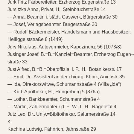
Jurk Fritz Färbereileiter, Erzherzog Eugenstraße 13
Jursitzka Anna, Privat, H., Steinbruchstraße 14
— Anna, Beamtin i. städt. Gaswerk, Bürgerstraße 30
— Josef, Verlagsbeamter, Bürgerstraße 30
— Rudolf Bäckermeister, Handelsmann und Hausbesitzer,
Heiliggeiststraße 8 (1449)
Jury Nikolaus, Autovermieter, Kapuzinerg. 56 (1073/8)
Jusinger Josef, B.=B.=Kanzlei=Beamter, Erzherzog Eugen¬
straße 33
Just Alfred, B.=B.=Oberoffizial i. P., H., Botanikerstr. 17
— Emil, Dr., Assistent an der chirurg. Klinik, Anichstr. 35
— Ida, Direktorswitwe, Schumannstraße 4 (Villa „Ida“)
— Kurt, Apotheker, H., Hungerburg 5 (876a)
— Lothar, Bankbeamter, Schumannstraße 4
— Martin, Zählermonteur d. E. W. J., H., Nageletal 4
Jutz Leo, Dr., Univ.=Bibliothekar, Salurnerstraße 14
K
Kachina Ludwig, Fähnrich, Jahnstraße 29