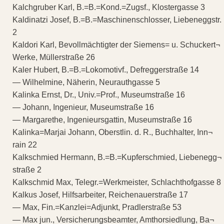
Kalchgruber Karl, B.=B.=Kond.=Zugsf., Klostergasse 3
Kaldinatzi Josef, B.=B.=Maschinenschlosser, Liebeneggstr.
2
Kaldori Karl, Bevollmächtigter der Siemens= u. Schuckert¬
Werke, Müllerstraße 26
Kaler Hubert, B.=B.=Lokomotivf., Defreggerstraße 14
— Wilhelmine, Näherin, Neurauthgasse 5
Kalinka Ernst, Dr., Univ.=Prof., Museumstraße 16
— Johann, Ingenieur, Museumstraße 16
— Margarethe, Ingenieursgattin, Museumstraße 16
Kalinka=Marjai Johann, Oberstlin. d. R., Buchhalter, Inn¬
rain 22
Kalkschmied Hermann, B.=B.=Kupferschmied, Liebenegg¬
straße 2
Kalkschmid Max, Telegr.=Werkmeister, Schlachthofgasse 8
Kalkus Josef, Hilfsarbeiter, Reichenauerstraße 17
— Max, Fin.=Kanzlei=Adjunkt, Pradlerstraße 53
— Max jun., Versicherungsbeamter, Amthorsiedlung, Ba¬