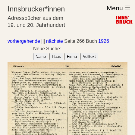
Menü ☰
Innsbrucker*innen
Adressbücher aus dem
19. und 20. Jahrhundert
vorhergehende
|||
nächste
Seite 266 Buch
1926
Neue Suche:
Name
Haus
Firma
Volltext