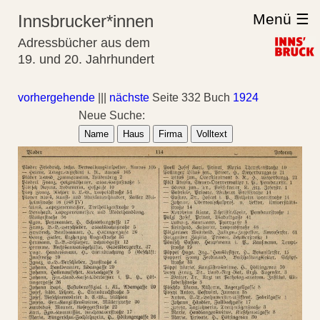
Menü ☰
Innsbrucker*innen
Adressbücher aus dem
19. und 20. Jahrhundert
vorhergehende
|||
nächste
Seite 332 Buch
1924
Neue Suche:
Name
Haus
Firma
Volltext