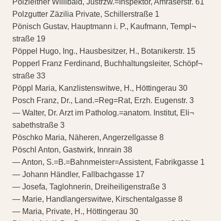
Pölzleitner Willibald, Justrzw.=Inspektor, Amraserstr. 61
Polzgutter Zäzilia Private, Schillerstraße 1
Pönisch Gustav, Hauptmann i. P., Kaufmann, Templ¬
straße 19
Pöppel Hugo, Ing., Hausbesitzer, H., Botanikerstr. 15
Popperl Franz Ferdinand, Buchhaltungsleiter, Schöpf¬
straße 33
Pöppl Maria, Kanzlistenswitwe, H., Höttingerau 30
Posch Franz, Dr., Land.=Reg=Rat, Erzh. Eugenstr. 3
— Walter, Dr. Arzt im Patholog.=anatom. Institut, Eli¬
sabethstraße 3
Pöschko Maria, Näheren, Angerzellgasse 8
Pöschl Anton, Gastwirk, Innrain 38
— Anton, S.=B.=Bahnmeister=Assistent, Fabrikgasse 1
— Johann Händler, Fallbachgasse 17
— Josefa, Taglohnerin, Dreiheiligenstraße 3
— Marie, Handlangerswitwe, Kirschentalgasse 8
— Maria, Private, H., Höttingerau 30