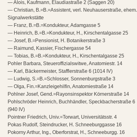
— Alois, Kaufmann, Elaudiastraße 2 (Saggen 20)
— Christian, B.=B.=Assistent, verl. Neuhauserstraße, ehem.
Signalwerkstätte
— Franz, B.=B.=Kondukteur, Adamgasse 5
— Heinrich, B.=B.=Kondukteur, H., Kirschentalgasse 25
— Josef, B.=Pensionist, H. Botanikerstraße 3
— Raimund, Kassier, Fischergasse 54
— Tobias, B.=B.=Kondukteur, H., Kirschentalgasse 25
Pohler Barbara, Steueroffizialswitwe, Anatomiestr. 14
— Karl, Bäckermeister, Stafflerstraße 6 (1014 IV)
— Ludwig, S.=B.=Schlosser, Sonnenburgstraße 3
— Olga, Fin.=Kanzleigehilfin, Anatomiestraße 14
Pohlner Josef, Gend.=Rayonsinspektor Körnerstraße 14
Pohlschröder Heinrich, Buchhändler, Speckbacherstraße 6
(940 IV)
Pointner Friedrich, Univ.=Torwart, Universitätsstr. 4
Pokas Rudolf, Steindrucker, H. Schneeburggasse 16
Pokorny Arthur, Ing., Oberforstrat, H., Schneeburgg. 16