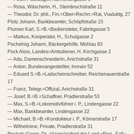
— Rosa, Wäscherin, H., Steinbruchstraße 11
— Theodor, Dr. phil., Fin.=Ober=Rechn.=Rat, Viaduktg. 27
Plotz Johann, Bankbeamter, Schöpfstraße 15
Plunser Karl, S.=B.=Bediensteter, Fabrikgasse 5
— Markus, Kooperator, H., Schulgasse 2
Pochelnig Johann, Bäckergehilfe, Mühlau 83
Pock Alois, Landes=Amtsdiener, H. Kirchgasse 2
— Ada, Damenschneiderin, Anichstraße 31
— Anton, Bundesangestellter, Innrain 52
— Eduard S.=B.=Ladscheinschreiber, Reichenauerstraße
17
— Franz, Telegr.=Offizial, Anichstraße 31
— Josef, B.=B.=Schaffner, Pradlerstraße 53
— Max, S.=B.=Lokomotivführer i. P., Lindengasse 22
— Max, Bankbeamter, Lindengasse 22
— Michael, B.=B.=Kondukteur i. P., Körnerstraße 17
— Wilhelmine, Private, Pradlerstraße 31
Pockels Georg, Dr., Vizepräsident der Land.=Reg., Fall¬