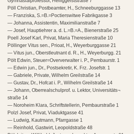
Gymnasialprofessor, Heiliggeiststraße 7
Pöll Christian, Postbeamter, H., Schneeburggasse 13
— Franziska, S.=B.=Poctierswitwe Fabrikgasse 3
— Johanna, Assistentin, Maximilianstraße 7
— Josef, Hauptiehrer a. d. L.=B.=A., Bienerstraße 25
Poell Josef Karl, Privat, Maria Theresienstraße 10
Pöllinger Vitus sen., Prioat, H., Weyerburggasse 21
— Vitus jun., Oberstleutnant d. R., H., Weyerburgg. 21
Pölt Edwin, Steuer=Oververwalter i. P., Pembaurstr. 1
— Edwin jun., Dr., Postsekretir, K. Frz. Josefstr. 1
— Gabriele, Private, Wilhelm Greilstraße 14
— Gustav, Dr., Hofcat i. P., Wilhelm Greilstraße 14
— Johann, Oberrealschulprof. u. Lektor, Universitäts¬
straße 14
— Noroheim Klara, Schriftstellerin, Pembaurstraße 1
Polzl Josef, Privat, Viaduktgasse 41
— Ludwig, Kautmann, Pfarrgasse 1
— Reinhold, Gastwirt, Leopoldstraße 48