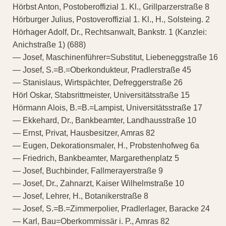
Hörbst Anton, Postoberoffizial 1. Kl., Grillparzerstraße 8
Hörburger Julius, Postoveroffizial 1. Kl., H., Solsteing. 2
Hörhager Adolf, Dr., Rechtsanwalt, Bankstr. 1 (Kanzlei:
Anichstraße 1) (688)
— Josef, Maschinenführer=Substitut, Liebeneggstraße 16
— Josef, S.=B.=Oberkondukteur, Pradlerstraße 45
— Stanislaus, Wirtspächter, Defreggerstraße 26
Hörl Oskar, Stabsrittmeister, Universitätsstraße 15
Hörmann Alois, B.=B.=Lampist, Universitätsstraße 17
— Ekkehard, Dr., Bankbeamter, Landhausstraße 10
— Ernst, Privat, Hausbesitzer, Amras 82
— Eugen, Dekorationsmaler, H., Probstenhofweg 6a
— Friedrich, Bankbeamter, Margarethenplatz 5
— Josef, Buchbinder, Fallmerayerstraße 9
— Josef, Dr., Zahnarzt, Kaiser Wilhelmstraße 10
— Josef, Lehrer, H., Botanikerstraße 8
— Josef, S.=B.=Zimmerpolier, Pradlerlager, Baracke 24
— Karl, Bau=Oberkommissär i. P., Amras 82