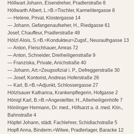
Höllwart Johann, Eisendreher, Pradlerstraße 8
Höllwarth Albert, L.=B.=Tischler, Karmelitergasse 8
— Helene, Privat, Klostergasse 14
— Johann, Gefangenaufseher, H., Riedgasse 61
Josef, Chauffeur, Pradlerstraße 48
Hölzl Alois, S.=B.=Kondukteur=Zugsf., Neurauthgasse 13
— Anton, Fleischhauer, Amras 72
— Anton, Schneider, Dreiheiligenstraße 9
— Franziska, Private, Anichstraße 40
— Johann, Art.=Zeugsofizial i. P., Defreggerstraße 30
— Josef, Kontorist, Andreas Hoferstraße 26
— Karl, B.=B.=Adjunkt, Schlossergasse 27
Hölzlsauer Katharina, Krankenpflegerin, Hofgasse 2
Hönigl Karl, B.=B.=Angestellter, H., Allerheiligenhöfe 7
Hönlinger Hermann, Dr. med., Hilfsarzt a. d. med. Klin.,
Bahnstraße 4
Höpfel Johann, städt. Fachlehrer, Schidlachstraße 5
Hopfl Anna, Binderm.=Witwe, Pradlerlager, Baracke 12