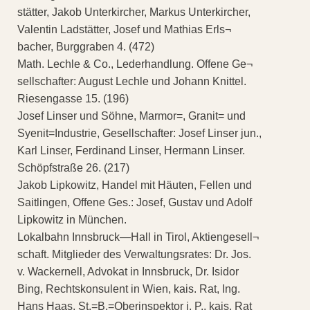
stätter, Jakob Unterkircher, Markus Unterkircher,
Valentin Ladstätter, Josef und Mathias Erls¬
bacher, Burggraben 4. (472)
Math. Lechle & Co., Lederhandlung. Offene Ge¬
sellschafter: August Lechle und Johann Knittel.
Riesengasse 15. (196)
Josef Linser und Söhne, Marmor=, Granit= und
Syenit=Industrie, Gesellschafter: Josef Linser jun.,
Karl Linser, Ferdinand Linser, Hermann Linser.
Schöpfstraße 26. (217)
Jakob Lipkowitz, Handel mit Häuten, Fellen und
Saitlingen, Offene Ges.: Josef, Gustav und Adolf
Lipkowitz in München.
Lokalbahn Innsbruck—Hall in Tirol, Aktiengesell¬
schaft. Mitglieder des Verwaltungsrates: Dr. Jos.
v. Wackernell, Advokat in Innsbruck, Dr. Isidor
Bing, Rechtskonsulent in Wien, kais. Rat, Ing.
Hans Haas, St.=B.=Oberinspektor i. P., kais. Rat