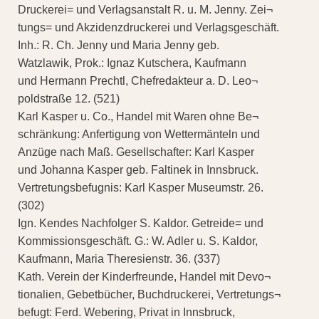
Druckerei= und Verlagsanstalt R. u. M. Jenny. Zei¬
tungs= und Akzidenzdruckerei und Verlagsgeschäft.
Inh.: R. Ch. Jenny und Maria Jenny geb.
Watzlawik, Prok.: Ignaz Kutschera, Kaufmann
und Hermann Prechtl, Chefredakteur a. D. Leo¬
poldstraße 12. (521)
Karl Kasper u. Co., Handel mit Waren ohne Be¬
schränkung: Anfertigung von Wettermänteln und
Anzüge nach Maß. Gesellschafter: Karl Kasper
und Johanna Kasper geb. Faltinek in Innsbruck.
Vertretungsbefugnis: Karl Kasper Museumstr. 26.
(302)
Ign. Kendes Nachfolger S. Kaldor. Getreide= und
Kommissionsgeschäft. G.: W. Adler u. S. Kaldor,
Kaufmann, Maria Theresienstr. 36. (337)
Kath. Verein der Kinderfreunde, Handel mit Devo¬
tionalien, Gebetbücher, Buchdruckerei, Vertretungs¬
befugt: Ferd. Webering, Privat in Innsbruck,