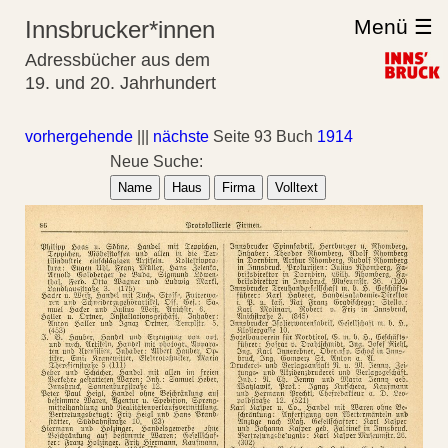
Menü ☰
Innsbrucker*innen
Adressbücher aus dem
19. und 20. Jahrhundert
vorhergehende
|||
nächste
Seite 93 Buch
1914
Neue Suche:
Name
Haus
Firma
Volltext