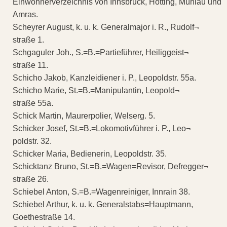
Einwohnerverzeichnis von Innsbruck, Hötting, Mühlau und
Amras.
Scheyrer August, k. u. k. Generalmajor i. R., Rudolf¬
straße 1.
Schgaguler Joh., S.=B.=Partieführer, Heiliggeist¬
straße 11.
Schicho Jakob, Kanzleidiener i. P., Leopoldstr. 55a.
Schicho Marie, St.=B.=Manipulantin, Leopold¬
straße 55a.
Schick Martin, Maurerpolier, Welserg. 5.
Schicker Josef, St.=B.=Lokomotivführer i. P., Leo¬
poldstr. 32.
Schicker Maria, Bedienerin, Leopoldstr. 35.
Schicktanz Bruno, St.=B.=Wagen=Revisor, Defregger¬
straße 26.
Schiebel Anton, S.=B.=Wagenreiniger, Innrain 38.
Schiebel Arthur, k. u. k. Generalstabs=Hauptmann,
Goethestraße 14.