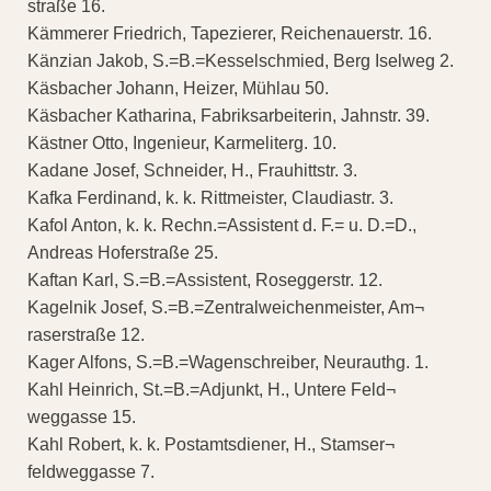
straße 16.
Kämmerer Friedrich, Tapezierer, Reichenauerstr. 16.
Känzian Jakob, S.=B.=Kesselschmied, Berg Iselweg 2.
Käsbacher Johann, Heizer, Mühlau 50.
Käsbacher Katharina, Fabriksarbeiterin, Jahnstr. 39.
Kästner Otto, Ingenieur, Karmeliterg. 10.
Kadane Josef, Schneider, H., Frauhittstr. 3.
Kafka Ferdinand, k. k. Rittmeister, Claudiastr. 3.
Kafol Anton, k. k. Rechn.=Assistent d. F.= u. D.=D.,
Andreas Hoferstraße 25.
Kaftan Karl, S.=B.=Assistent, Roseggerstr. 12.
Kagelnik Josef, S.=B.=Zentralweichenmeister, Am¬
raserstraße 12.
Kager Alfons, S.=B.=Wagenschreiber, Neurauthg. 1.
Kahl Heinrich, St.=B.=Adjunkt, H., Untere Feld¬
weggasse 15.
Kahl Robert, k. k. Postamtsdiener, H., Stamser¬
feldweggasse 7.