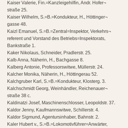
Kaiser Valerie, Fin.=Kanzleigehilfin, Andr. Hofer¬
straße 25.
Kaiser Wilhelm, S.=B.=Kondukteur, H., Höttinger¬
gasse 48.
Kaizl Emanuel, S.=B.=Zentral=Inspektor, Verkehrs¬
referent und Vorstand des Betriebs=Inspektorats,
Bankstraße 1.
Kaker Nikolaus, Schneider, Pradlerstr. 25.
Kalb Anna, Näherin, H., Bachgasse 8.
Kalberg Antonie, Professorswitwe, Müllerstr. 24.
Kalcher Monika, Näherin, H., Höttingerau 52.
Kalchgruber Karl, S.=B.=Kondukteur, Klosterg. 3.
Kalchschmidt Georg, Weinhändler, Reichenauer¬
straße 38 c.
Kaldinatzi Josef, Maschinenschlosser, Leopoldstr. 37.
Kaldor Jenny, Kaufmannswitwe, Schillerstr. 4.
Kaldor Sigmund, Agentursinhaber, Bahnstr. 2.
Kaler Hubert v., S.=B.=Lokomotivführer=Anwärter,