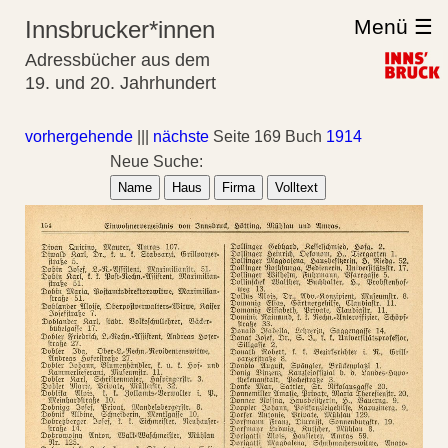
Menü ☰
Innsbrucker*innen
Adressbücher aus dem
19. und 20. Jahrhundert
vorhergehende
|||
nächste
Seite 169 Buch
1914
Neue Suche:
Name
Haus
Firma
Volltext