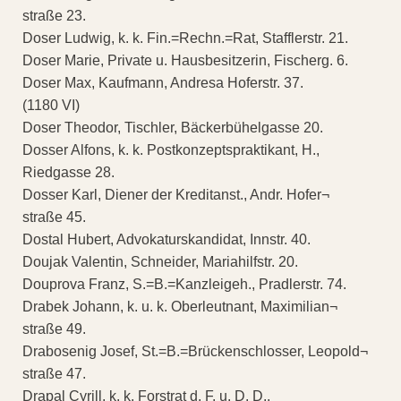
straße 23.
Doser Ludwig, k. k. Fin.=Rechn.=Rat, Stafflerstr. 21.
Doser Marie, Private u. Hausbesitzerin, Fischerg. 6.
Doser Max, Kaufmann, Andresa Hoferstr. 37.
(1180 VI)
Doser Theodor, Tischler, Bäckerbühelgasse 20.
Dosser Alfons, k. k. Postkonzeptspraktikant, H.,
Riedgasse 28.
Dosser Karl, Diener der Kreditanst., Andr. Hofer¬
straße 45.
Dostal Hubert, Advokaturskandidat, Innstr. 40.
Doujak Valentin, Schneider, Mariahilfstr. 20.
Douprova Franz, S.=B.=Kanzleigeh., Pradlerstr. 74.
Drabek Johann, k. u. k. Oberleutnant, Maximilian¬
straße 49.
Drabosenig Josef, St.=B.=Brückenschlosser, Leopold¬
straße 47.
Drapal Cyrill, k. k. Forstrat d. F. u. D. D.,