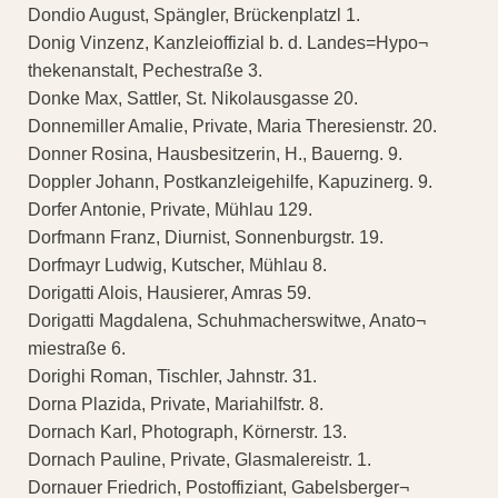
Dondio August, Spängler, Brückenplatzl 1.
Donig Vinzenz, Kanzleioffizial b. d. Landes=Hypo¬
thekenanstalt, Pechestraße 3.
Donke Max, Sattler, St. Nikolausgasse 20.
Donnemiller Amalie, Private, Maria Theresienstr. 20.
Donner Rosina, Hausbesitzerin, H., Bauerng. 9.
Doppler Johann, Postkanzleigehilfe, Kapuzinerg. 9.
Dorfer Antonie, Private, Mühlau 129.
Dorfmann Franz, Diurnist, Sonnenburgstr. 19.
Dorfmayr Ludwig, Kutscher, Mühlau 8.
Dorigatti Alois, Hausierer, Amras 59.
Dorigatti Magdalena, Schuhmacherswitwe, Anato¬
miestraße 6.
Dorighi Roman, Tischler, Jahnstr. 31.
Dorna Plazida, Private, Mariahilfstr. 8.
Dornach Karl, Photograph, Körnerstr. 13.
Dornach Pauline, Private, Glasmalereistr. 1.
Dornauer Friedrich, Postoffiziant, Gabelsberger¬