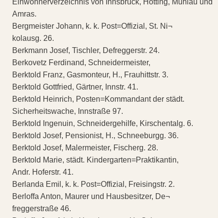
Einwohnerverzeichnis von Innsbruck, Hötting, Mühlau und
Amras.
Bergmeister Johann, k. k. Post=Offizial, St. Ni¬
kolausg. 26.
Berkmann Josef, Tischler, Defreggerstr. 24.
Berkovetz Ferdinand, Schneidermeister,
Berktold Franz, Gasmonteur, H., Frauhittstr. 3.
Berktold Gottfried, Gärtner, Innstr. 41.
Berktold Heinrich, Posten=Kommandant der städt.
Sicherheitswache, Innstraße 97.
Berktold Ingenuin, Schneidergehilfe, Kirschentalg. 6.
Berktold Josef, Pensionist, H., Schneeburgg. 36.
Berktold Josef, Malermeister, Fischerg. 28.
Berktold Marie, städt. Kindergarten=Praktikantin,
Andr. Hoferstr. 41.
Berlanda Emil, k. k. Post=Offizial, Freisingstr. 2.
Berloffa Anton, Maurer und Hausbesitzer, De¬
freggerstraße 46.