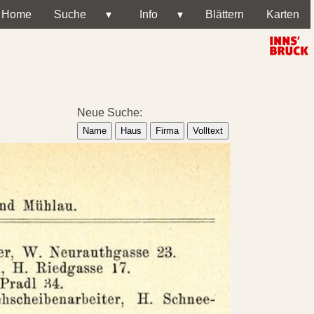
Home
Suche
▾
Info
▾
Blättern
Karten
Neue Suche:
Name
Haus
Firma
Volltext