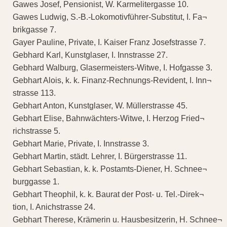
Gawes Josef, Pensionist, W. Karmelitergasse 10.
Gawes Ludwig, S.-B.-Lokomotivführer-Substitut, I. Fa¬
brikgasse 7.
Gayer Pauline, Private, I. Kaiser Franz Josefstrasse 7.
Gebhard Karl, Kunstglaser, I. Innstrasse 27.
Gebhard Walburg, Glasermeisters-Witwe, I. Hofgasse 3.
Gebhart Alois, k. k. Finanz-Rechnungs-Revident, I. Inn¬
strasse 113.
Gebhart Anton, Kunstglaser, W. Müllerstrasse 45.
Gebhart Elise, Bahnwächters-Witwe, I. Herzog Fried¬
richstrasse 5.
Gebhart Marie, Private, I. Innstrasse 3.
Gebhart Martin, städt. Lehrer, I. Bürgerstrasse 11.
Gebhart Sebastian, k. k. Postamts-Diener, H. Schnee¬
burggasse 1.
Gebhart Theophil, k. k. Baurat der Post- u. Tel.-Direk¬
tion, I. Anichstrasse 24.
Gebhart Therese, Krämerin u. Hausbesitzerin, H. Schnee¬