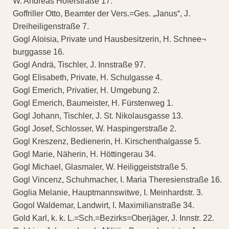
W. Andreas Hoferstraße 17.
Goffriller Otto, Beamter der Vers.=Ges. „Janus“, J.
Dreiheiligenstraße 7.
Gogl Aloisia, Private und Hausbesitzerin, H. Schnee¬
burggasse 16.
Gogl Andrä, Tischler, J. Innstraße 97.
Gogl Elisabeth, Private, H. Schulgasse 4.
Gogl Emerich, Privatier, H. Umgebung 2.
Gogl Emerich, Baumeister, H. Fürstenweg 1.
Gogl Johann, Tischler, J. St. Nikolausgasse 13.
Gogl Josef, Schlosser, W. Haspingerstraße 2.
Gogl Kreszenz, Bedienerin, H. Kirschenthalgasse 5.
Gogl Marie, Näherin, H. Höttingerau 34.
Gogl Michael, Glasmaler, W. Heiliggeiststraße 5.
Gogl Vincenz, Schuhmacher, I. Maria Theresienstraße 16.
Goglia Melanie, Hauptmannswitwe, I. Meinhardstr. 3.
Gogol Waldemar, Landwirt, I. Maximilianstraße 34.
Gold Karl, k. k. L.=Sch.=Bezirks=Oberjäger, J. Innstr. 22.