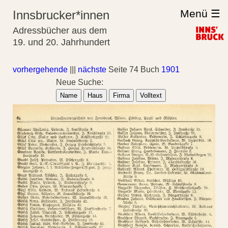
Menü ☰
Innsbrucker*innen
Adressbücher aus dem
19. und 20. Jahrhundert
vorhergehende
|||
nächste
Seite 74 Buch
1901
Neue Suche:
Name
Haus
Firma
Volltext