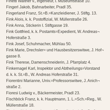
Finetti Walther v., Ingenieur, I. Museumstraße 10.
Fingerl Jakob, Bahnarbeiter, Pradl 35.
Fingerland Franz, St.=B.=Kanzleidiener, J. Stiftg. 13.
Fink Alois, k. k. Postoffizial, W. Müllerstraße 26.
Fink Anna, Stickerin I. Stiftgasse 19.
Fink Gottfried, k. k. Postamts=Expedient, W. Andreas¬
Hoferstraße 3.
Fink Josef, Schuhmacher, Mühlau 50.
Fink Marie, Drechsler= und Hausbesitzerswitwe, J. Hof¬
gasse 8.
Fink Therese, Damenschneiderin, J. Pfarrplatz 4.
Finkernagel Karl, Inspektor und Abtheilungs=Vorstand
d. k. k. St.=B., W. Andreas Hoferstraße 31.
Fiorentini Marianne, Univ.=Professorswitwe, J. Anich¬
straße 2.
Fioresi Ludwig v., Bäckermeister, Pradl 23.
Fischböck Franz, k. k. Hauptmann, 1. L.=Sch.=Reg., W.
Müllerstraße 18.