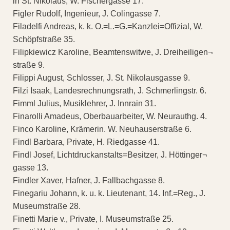
in St. Nikolaus, W. Fischergasse 17.
Figler Rudolf, Ingenieur, J. Colingasse 7.
Filadelfi Andreas, k. k. O.=L.=G.=Kanzlei=Offizial, W.
Schöpfstraße 35.
Filipkiewicz Karoline, Beamtenswitwe, J. Dreiheiligen¬
straße 9.
Filippi August, Schlosser, J. St. Nikolausgasse 9.
Filzi Isaak, Landesrechnungsrath, J. Schmerlingstr. 6.
Fimml Julius, Musiklehrer, J. Innrain 31.
Finarolli Amadeus, Oberbauarbeiter, W. Neurauthg. 4.
Finco Karoline, Krämerin. W. Neuhauserstraße 6.
Findl Barbara, Private, H. Riedgasse 41.
Findl Josef, Lichtdruckanstalts=Besitzer, J. Höttinger¬
gasse 13.
Findler Xaver, Hafner, J. Fallbachgasse 8.
Finegariu Johann, k. u. k. Lieutenant, 14. Inf.=Reg., J.
Museumstraße 28.
Finetti Marie v., Private, I. Museumstraße 25.