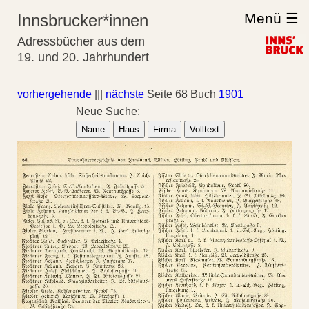
Menü ☰
Innsbrucker*innen
Adressbücher aus dem
19. und 20. Jahrhundert
vorhergehende
|||
nächste
Seite 68 Buch
1901
Neue Suche:
Name
Haus
Firma
Volltext