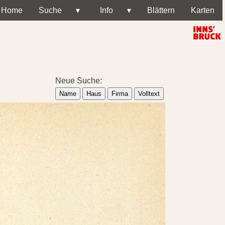
Home
Suche
▾
Info
▾
Blättern
Karten
Neue Suche:
Name
Haus
Firma
Volltext