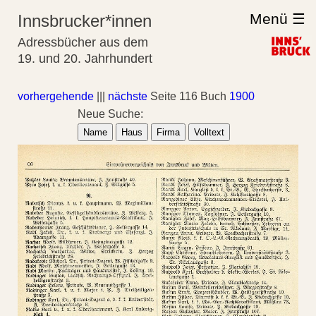
Menü ☰
Innsbrucker*innen
Adressbücher aus dem
19. und 20. Jahrhundert
vorhergehende
|||
nächste
Seite 116 Buch
1900
Neue Suche:
Name
Haus
Firma
Volltext