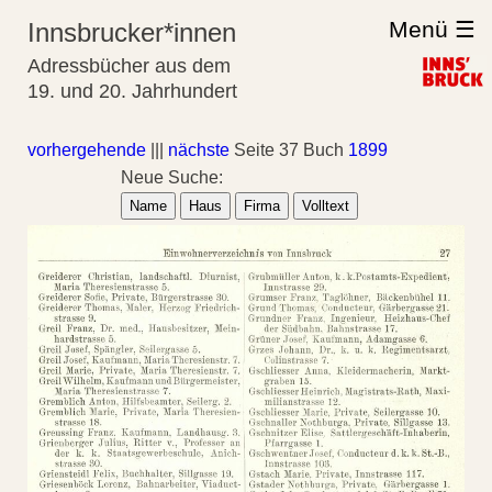
Menü ☰
Innsbrucker*innen
Adressbücher aus dem
19. und 20. Jahrhundert
vorhergehende
|||
nächste
Seite 37 Buch
1899
Neue Suche:
Name
Haus
Firma
Volltext