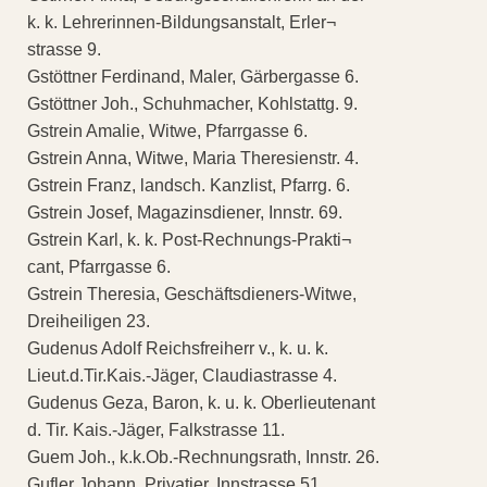
k. k. Lehrerinnen-Bildungsanstalt, Erler¬
strasse 9.
Gstöttner Ferdinand, Maler, Gärbergasse 6.
Gstöttner Joh., Schuhmacher, Kohlstattg. 9.
Gstrein Amalie, Witwe, Pfarrgasse 6.
Gstrein Anna, Witwe, Maria Theresienstr. 4.
Gstrein Franz, landsch. Kanzlist, Pfarrg. 6.
Gstrein Josef, Magazinsdiener, Innstr. 69.
Gstrein Karl, k. k. Post-Rechnungs-Prakti¬
cant, Pfarrgasse 6.
Gstrein Theresia, Geschäftsdieners-Witwe,
Dreiheiligen 23.
Gudenus Adolf Reichsfreiherr v., k. u. k.
Lieut.d.Tir.Kais.-Jäger, Claudiastrasse 4.
Gudenus Geza, Baron, k. u. k. Oberlieutenant
d. Tir. Kais.-Jäger, Falkstrasse 11.
Guem Joh., k.k.Ob.-Rechnungsrath, Innstr. 26.
Gufler Johann, Privatier, Innstrasse 51.