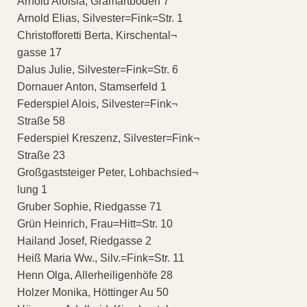
Arnold Aloisia, Gramartboden 7
Arnold Elias, Silvester=Fink=Str. 1
Christofforetti Berta, Kirschental¬
gasse 17
Dalus Julie, Silvester=Fink=Str. 6
Dornauer Anton, Stamserfeld 1
Federspiel Alois, Silvester=Fink¬
Straße 58
Federspiel Kreszenz, Silvester=Fink¬
Straße 23
Großgaststeiger Peter, Lohbachsied¬
lung 1
Gruber Sophie, Riedgasse 71
Grün Heinrich, Frau=Hitt=Str. 10
Hailand Josef, Riedgasse 2
Heiß Maria Ww., Silv.=Fink=Str. 11
Henn Olga, Allerheiligenhöfe 28
Holzer Monika, Höttinger Au 50