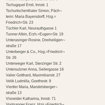
Tschugquel Emil, Innstr. 1
Tschurtschenthaler Simon, Päch¬
terin: Maria Bayersdorff, Hzg.=
Friedrich=Str. 23
Tüchler Karl, Neurauthgasse 1
Tunner Albin, Erzh.=Eugen=Str. 19
Unterasinger Rosine, Dreiheiligen¬
straße 17
Unterberger & Co., Hzg.=Friedrich¬
Str. 26
Unterweger Karl, Sterzinger Str. 2
Untersulzner Anna, Seilergasse 16
Valier Gotthard, Maximilianstr. 27
Velik Ludmilla, Goethestr. 9
Viertler Maria, Mandelsberger¬
straße 13
Visneider Katharina, Innstr. 71
Voglsanger Franz, Hzg.=Friedrich¬