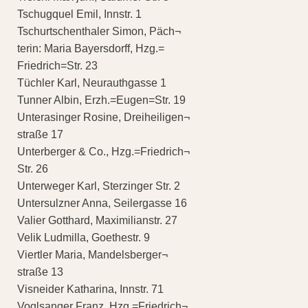
Tschugquel Emil, Innstr. 1
Tschurtschenthaler Simon, Päch¬
terin: Maria Bayersdorff, Hzg.=
Friedrich=Str. 23
Tüchler Karl, Neurauthgasse 1
Tunner Albin, Erzh.=Eugen=Str. 19
Unterasinger Rosine, Dreiheiligen¬
straße 17
Unterberger & Co., Hzg.=Friedrich¬
Str. 26
Unterweger Karl, Sterzinger Str. 2
Untersulzner Anna, Seilergasse 16
Valier Gotthard, Maximilianstr. 27
Velik Ludmilla, Goethestr. 9
Viertler Maria, Mandelsberger¬
straße 13
Visneider Katharina, Innstr. 71
Voglsanger Franz, Hzg.=Friedrich¬