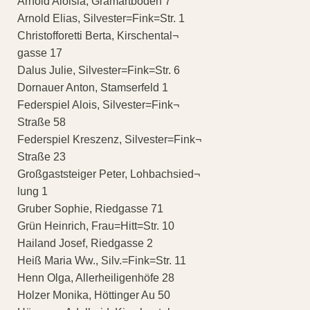
Arnold Aloisia, Gramartboden 7
Arnold Elias, Silvester=Fink=Str. 1
Christofforetti Berta, Kirschental¬
gasse 17
Dalus Julie, Silvester=Fink=Str. 6
Dornauer Anton, Stamserfeld 1
Federspiel Alois, Silvester=Fink¬
Straße 58
Federspiel Kreszenz, Silvester=Fink¬
Straße 23
Großgaststeiger Peter, Lohbachsied¬
lung 1
Gruber Sophie, Riedgasse 71
Grün Heinrich, Frau=Hitt=Str. 10
Hailand Josef, Riedgasse 2
Heiß Maria Ww., Silv.=Fink=Str. 11
Henn Olga, Allerheiligenhöfe 28
Holzer Monika, Höttinger Au 50