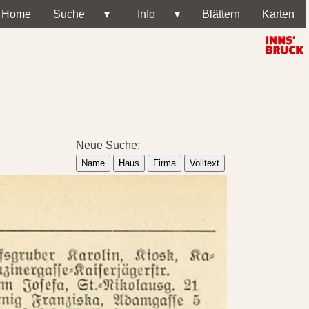
Home
Suche
▾
Info
▾
Blättern
Karten
Neue Suche:
Name
Haus
Firma
Volltext