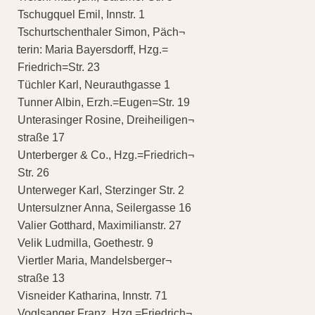
Tschugquel Emil, Innstr. 1
Tschurtschenthaler Simon, Päch¬
terin: Maria Bayersdorff, Hzg.=
Friedrich=Str. 23
Tüchler Karl, Neurauthgasse 1
Tunner Albin, Erzh.=Eugen=Str. 19
Unterasinger Rosine, Dreiheiligen¬
straße 17
Unterberger & Co., Hzg.=Friedrich¬
Str. 26
Unterweger Karl, Sterzinger Str. 2
Untersulzner Anna, Seilergasse 16
Valier Gotthard, Maximilianstr. 27
Velik Ludmilla, Goethestr. 9
Viertler Maria, Mandelsberger¬
straße 13
Visneider Katharina, Innstr. 71
Voglsanger Franz, Hzg.=Friedrich¬