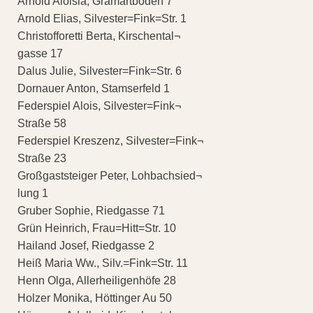
Arnold Aloisia, Gramartboden 7
Arnold Elias, Silvester=Fink=Str. 1
Christofforetti Berta, Kirschental¬
gasse 17
Dalus Julie, Silvester=Fink=Str. 6
Dornauer Anton, Stamserfeld 1
Federspiel Alois, Silvester=Fink¬
Straße 58
Federspiel Kreszenz, Silvester=Fink¬
Straße 23
Großgaststeiger Peter, Lohbachsied¬
lung 1
Gruber Sophie, Riedgasse 71
Grün Heinrich, Frau=Hitt=Str. 10
Hailand Josef, Riedgasse 2
Heiß Maria Ww., Silv.=Fink=Str. 11
Henn Olga, Allerheiligenhöfe 28
Holzer Monika, Höttinger Au 50