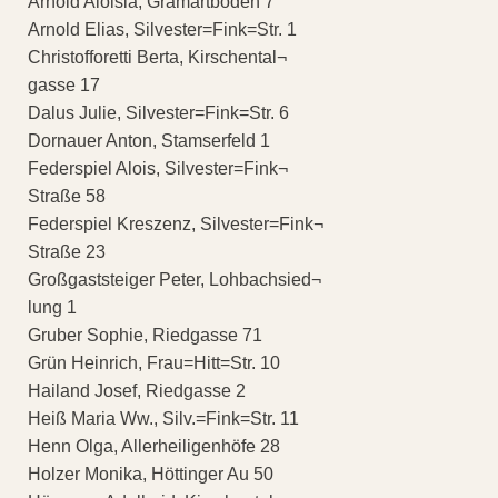
Arnold Aloisia, Gramartboden 7
Arnold Elias, Silvester=Fink=Str. 1
Christofforetti Berta, Kirschental¬
gasse 17
Dalus Julie, Silvester=Fink=Str. 6
Dornauer Anton, Stamserfeld 1
Federspiel Alois, Silvester=Fink¬
Straße 58
Federspiel Kreszenz, Silvester=Fink¬
Straße 23
Großgaststeiger Peter, Lohbachsied¬
lung 1
Gruber Sophie, Riedgasse 71
Grün Heinrich, Frau=Hitt=Str. 10
Hailand Josef, Riedgasse 2
Heiß Maria Ww., Silv.=Fink=Str. 11
Henn Olga, Allerheiligenhöfe 28
Holzer Monika, Höttinger Au 50