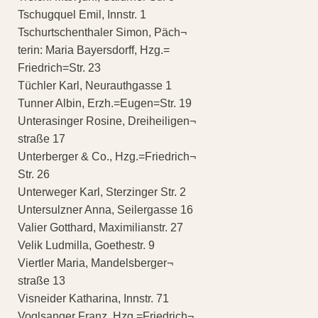
Tschugquel Emil, Innstr. 1
Tschurtschenthaler Simon, Päch¬
terin: Maria Bayersdorff, Hzg.=
Friedrich=Str. 23
Tüchler Karl, Neurauthgasse 1
Tunner Albin, Erzh.=Eugen=Str. 19
Unterasinger Rosine, Dreiheiligen¬
straße 17
Unterberger & Co., Hzg.=Friedrich¬
Str. 26
Unterweger Karl, Sterzinger Str. 2
Untersulzner Anna, Seilergasse 16
Valier Gotthard, Maximilianstr. 27
Velik Ludmilla, Goethestr. 9
Viertler Maria, Mandelsberger¬
straße 13
Visneider Katharina, Innstr. 71
Voglsanger Franz, Hzg.=Friedrich¬