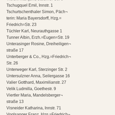
Tschugquel Emil, Innstr. 1
Tschurtschenthaler Simon, Päch¬
terin: Maria Bayersdorff, Hzg.=
Friedrich=Str. 23
Tüchler Karl, Neurauthgasse 1
Tunner Albin, Erzh.=Eugen=Str. 19
Unterasinger Rosine, Dreiheiligen¬
straße 17
Unterberger & Co., Hzg.=Friedrich¬
Str. 26
Unterweger Karl, Sterzinger Str. 2
Untersulzner Anna, Seilergasse 16
Valier Gotthard, Maximilianstr. 27
Velik Ludmilla, Goethestr. 9
Viertler Maria, Mandelsberger¬
straße 13
Visneider Katharina, Innstr. 71
Voglsanger Franz, Hzg.=Friedrich¬