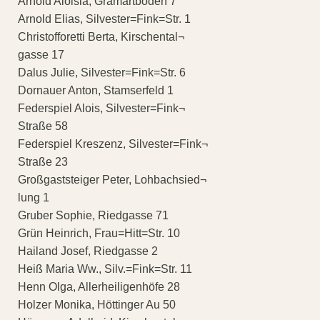
Arnold Aloisia, Gramartboden 7
Arnold Elias, Silvester=Fink=Str. 1
Christofforetti Berta, Kirschental¬
gasse 17
Dalus Julie, Silvester=Fink=Str. 6
Dornauer Anton, Stamserfeld 1
Federspiel Alois, Silvester=Fink¬
Straße 58
Federspiel Kreszenz, Silvester=Fink¬
Straße 23
Großgaststeiger Peter, Lohbachsied¬
lung 1
Gruber Sophie, Riedgasse 71
Grün Heinrich, Frau=Hitt=Str. 10
Hailand Josef, Riedgasse 2
Heiß Maria Ww., Silv.=Fink=Str. 11
Henn Olga, Allerheiligenhöfe 28
Holzer Monika, Höttinger Au 50