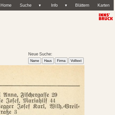
Home
Suche
▾
Info
▾
Blättern
Karten
Neue Suche:
Name
Haus
Firma
Volltext