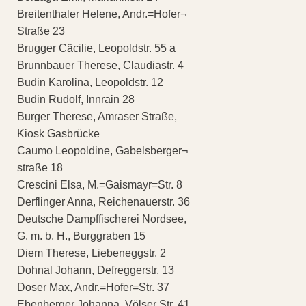
Breitenthaler Helene, Andr.=Hofer¬
Straße 23
Brugger Cäcilie, Leopoldstr. 55 a
Brunnbauer Therese, Claudiastr. 4
Budin Karolina, Leopoldstr. 12
Budin Rudolf, Innrain 28
Burger Therese, Amraser Straße,
Kiosk Gasbrücke
Caumo Leopoldine, Gabelsberger¬
straße 18
Crescini Elsa, M.=Gaismayr=Str. 8
Derflinger Anna, Reichenauerstr. 36
Deutsche Dampffischerei Nordsee,
G. m. b. H., Burggraben 15
Diem Therese, Liebeneggstr. 2
Dohnal Johann, Defreggerstr. 13
Doser Max, Andr.=Hofer=Str. 37
Ebenberger Johanna, Völser Str. 41