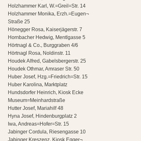
Holzhammer Karl, W.=Greil=Str. 14
Holzhammer Monika, Erzh.=Eugen¬
Straße 25
Hönegger Rosa, Kaiserjägerstr. 7
Hornbacher Hedwig, Mentlgasse 5
Hörtnagl & Co., Burggraben 4/6
Hörtnagl Rosa, Noldinstr. 11
Houdek Alfred, Gabelsbergerstr. 25
Houdek Othmar, Amraser Str. 50
Huber Josef, Hzg.=Friedrich=Str. 15
Huber Karolina, Marktplatz
Hundsdorfer Heinrich, Kiosk Ecke
Museum=Meinhardstraße
Hutter Josef, Mariahilf 48
Hyna Josef, Hindenburgplatz 2
Iwa, Andreas=Hofer=Str. 15
Jabinger Cordula, Riesengasse 10
Jabinger Kreszenz, Kiosk Egger¬