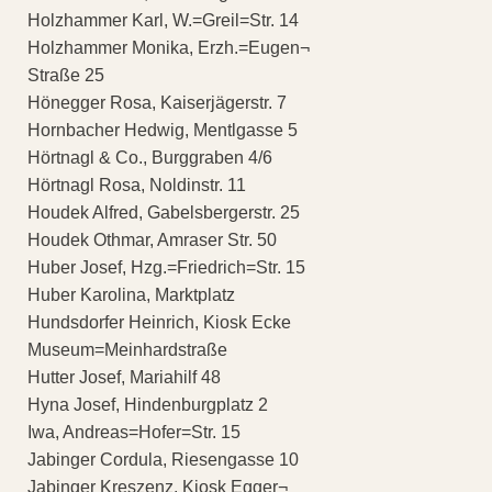
Holzhammer Karl, W.=Greil=Str. 14
Holzhammer Monika, Erzh.=Eugen¬
Straße 25
Hönegger Rosa, Kaiserjägerstr. 7
Hornbacher Hedwig, Mentlgasse 5
Hörtnagl & Co., Burggraben 4/6
Hörtnagl Rosa, Noldinstr. 11
Houdek Alfred, Gabelsbergerstr. 25
Houdek Othmar, Amraser Str. 50
Huber Josef, Hzg.=Friedrich=Str. 15
Huber Karolina, Marktplatz
Hundsdorfer Heinrich, Kiosk Ecke
Museum=Meinhardstraße
Hutter Josef, Mariahilf 48
Hyna Josef, Hindenburgplatz 2
Iwa, Andreas=Hofer=Str. 15
Jabinger Cordula, Riesengasse 10
Jabinger Kreszenz, Kiosk Egger¬