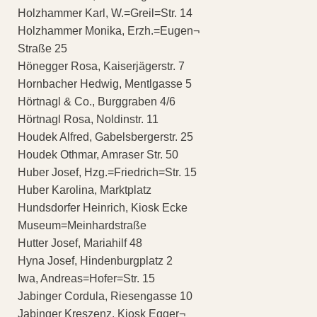
Holzhammer Karl, W.=Greil=Str. 14
Holzhammer Monika, Erzh.=Eugen¬
Straße 25
Hönegger Rosa, Kaiserjägerstr. 7
Hornbacher Hedwig, Mentlgasse 5
Hörtnagl & Co., Burggraben 4/6
Hörtnagl Rosa, Noldinstr. 11
Houdek Alfred, Gabelsbergerstr. 25
Houdek Othmar, Amraser Str. 50
Huber Josef, Hzg.=Friedrich=Str. 15
Huber Karolina, Marktplatz
Hundsdorfer Heinrich, Kiosk Ecke
Museum=Meinhardstraße
Hutter Josef, Mariahilf 48
Hyna Josef, Hindenburgplatz 2
Iwa, Andreas=Hofer=Str. 15
Jabinger Cordula, Riesengasse 10
Jabinger Kreszenz, Kiosk Egger¬