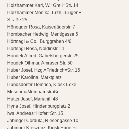
Holzhammer Karl, W.=Greil=Str. 14
Holzhammer Monika, Erzh.=Eugen¬
Straße 25
Hönegger Rosa, Kaiserjägerstr. 7
Hornbacher Hedwig, Mentlgasse 5
Hörtnagl & Co., Burggraben 4/6
Hörtnagl Rosa, Noldinstr. 11
Houdek Alfred, Gabelsbergerstr. 25
Houdek Othmar, Amraser Str. 50
Huber Josef, Hzg.=Friedrich=Str. 15
Huber Karolina, Marktplatz
Hundsdorfer Heinrich, Kiosk Ecke
Museum=Meinhardstraße
Hutter Josef, Mariahilf 48
Hyna Josef, Hindenburgplatz 2
Iwa, Andreas=Hofer=Str. 15
Jabinger Cordula, Riesengasse 10
Jabinger Kreszenz, Kiosk Egger¬