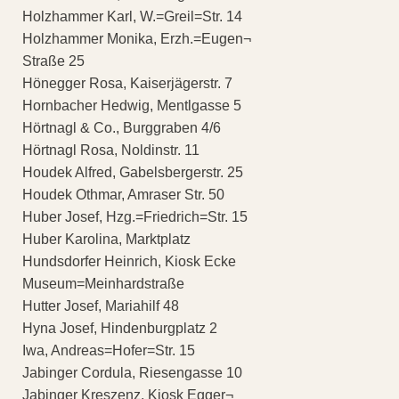
Holzhammer Karl, W.=Greil=Str. 14
Holzhammer Monika, Erzh.=Eugen¬
Straße 25
Hönegger Rosa, Kaiserjägerstr. 7
Hornbacher Hedwig, Mentlgasse 5
Hörtnagl & Co., Burggraben 4/6
Hörtnagl Rosa, Noldinstr. 11
Houdek Alfred, Gabelsbergerstr. 25
Houdek Othmar, Amraser Str. 50
Huber Josef, Hzg.=Friedrich=Str. 15
Huber Karolina, Marktplatz
Hundsdorfer Heinrich, Kiosk Ecke
Museum=Meinhardstraße
Hutter Josef, Mariahilf 48
Hyna Josef, Hindenburgplatz 2
Iwa, Andreas=Hofer=Str. 15
Jabinger Cordula, Riesengasse 10
Jabinger Kreszenz, Kiosk Egger¬