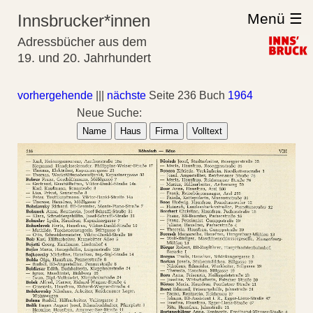
Menü ☰
Innsbrucker*innen
Adressbücher aus dem
19. und 20. Jahrhundert
vorhergehende
|||
nächste
Seite 236 Buch
1964
Neue Suche:
Name
Haus
Firma
Volltext