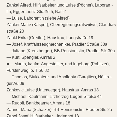
Zankai Alfred, Hilfsarbeiter, und Luise (Pöcher), Laboran¬
tin, Egger-Lienz-Straße 5, Bar. 2
— Luise, Laborantin (siehe Alfred)
Zänker Marie (Kasper), Oberregierungsratswitwe, Claudia¬
straße 20
Zankl Erika (Gredler), Hausfrau, Langstraße 19
— Josef, Kraftfahrzeugmechaniker, Pradler Straße 30a
— Juliane (Kreuzberger), BB-Pensionistin, Pradler Str. 30a
— Kurt, Spengler, Amras 2
■— Martin, kaufm. Angestellter, und Ingeborg (Pobitzer),
Fürstenweg lb, T 56 82
— Thomas, Stukkateur, und Apollonia (Gargitter), Höttin¬
ger Au 39
Zankovic Luise (Unterweger), Hausfrau, Amras 18
— Michael, Kaufmann, Erzherzog-Eugen-Straße 44
— Rudolf, Bankbeamter, Amras 18
Zanner Maria (Schätzer), BB-Pensionistin, Pradler Str. 2a
Zanol Josef, Hilfsarbeiter, Lindenhof 13