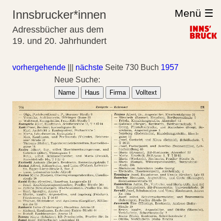
Menü ☰
Innsbrucker*innen
Adressbücher aus dem
19. und 20. Jahrhundert
vorhergehende
|||
nächste
Seite 730 Buch
1957
Neue Suche:
Name
Haus
Firma
Volltext