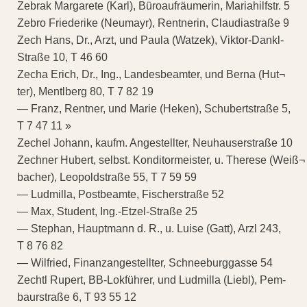
Zebrak Margarete (Karl), Büroaufräumerin, Mariahilfstr. 5
Zebro Friederike (Neumayr), Rentnerin, Claudiastraße 9
Zech Hans, Dr., Arzt, und Paula (Watzek), Viktor-Dankl-
Straße 10, T 46 60
Zecha Erich, Dr., Ing., Landesbeamter, und Berna (Hut¬
ter), Mentlberg 80, T 7 82 19
— Franz, Rentner, und Marie (Heken), Schubertstraße 5,
T 7 47 11 »
Zechel Johann, kaufm. Angestellter, Neuhauserstraße 10
Zechner Hubert, selbst. Konditormeister, u. Therese (Weiß¬
bacher), Leopoldstraße 55, T 7 59 59
— Ludmilla, Postbeamte, Fischerstraße 52
— Max, Student, Ing.-Etzel-Straße 25
— Stephan, Hauptmann d. R., u. Luise (Gatt), Arzl 243,
T 8 76 82
— Wilfried, Finanzangestellter, Schneeburggasse 54
Zechtl Rupert, BB-Lokführer, und Ludmilla (Liebl), Pem-
baurstraße 6, T 93 55 12