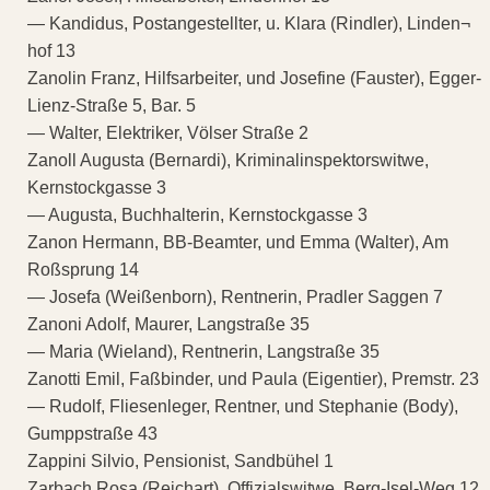
— Kandidus, Postangestellter, u. Klara (Rindler), Linden¬
hof 13
Zanolin Franz, Hilfsarbeiter, und Josefine (Fauster), Egger-
Lienz-Straße 5, Bar. 5
— Walter, Elektriker, Völser Straße 2
Zanoll Augusta (Bernardi), Kriminalinspektorswitwe,
Kernstockgasse 3
— Augusta, Buchhalterin, Kernstockgasse 3
Zanon Hermann, BB-Beamter, und Emma (Walter), Am
Roßsprung 14
— Josefa (Weißenborn), Rentnerin, Pradler Saggen 7
Zanoni Adolf, Maurer, Langstraße 35
— Maria (Wieland), Rentnerin, Langstraße 35
Zanotti Emil, Faßbinder, und Paula (Eigentier), Premstr. 23
— Rudolf, Fliesenleger, Rentner, und Stephanie (Body),
Gumppstraße 43
Zappini Silvio, Pensionist, Sandbühel 1
Zarbach Rosa (Reichart), Offizialswitwe, Berg-Isel-Weg 12