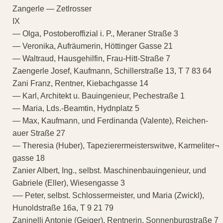
Zangerle — Zetlrosser
IX
— Olga, Postoberoffizial i. P., Meraner Straße 3
— Veronika, Aufräumerin, Höttinger Gasse 21
— Waltraud, Hausgehilfin, Frau-Hitt-Straße 7
Zaengerle Josef, Kaufmann, Schillerstraße 13, T 7 83 64
Zani Franz, Rentner, Kiebachgasse 14
— Karl, Architekt u. Bauingenieur, Pechestraße 1
— Maria, Lds.-Beamtin, Hydnplatz 5
— Max, Kaufmann, und Ferdinanda (Valente), Reichen-
auer Straße 27
— Theresia (Huber), Tapezierermeisterswitwe, Karmeliter¬
gasse 18
Zanier Albert, Ing., selbst. Maschinenbauingenieur, und
Gabriele (Eller), Wiesengasse 3
-— Peter, selbst. Schlossermeister, und Maria (Zwickl),
Hunoldstraße 16a, T 9 21 79
Zaninelli Antonie (Geiger), Rentnerin, Sonnenburgstraße 7