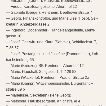
— Elisabeth (Zauner), Hausfrau, Beethovenstraße 7
— Frieda, Kanzleiangestellte, Ahornhof 12
— Gabriele (Berger), Rentnerin, Beethovenstraße 7
— Georg, Finanzkontrollor, und Marieluise (Hosp), Se¬
kretärin, Angerzellgasse 2
— Ingeborg (Bodenhofer), Handelsangestellte, Mentl-
gasse 10
— Josef, Gastwirt, und Klara (Sehmid), ßchidlachstr. 7,
T 36 57
— Josef, Postadjunkt, und Josefine (Dannemüller), Loh-
bachsiedlung 65
— Marie (Kreuzer), BB-Rentnerin, Ahornhof 12
— Marie, Haushalt, Stiftgasse 1, T 7 29 82
— Maria (Wackerle), Rentnerin, Pradler Straße 2a
— Maria (Bampi), Witwenpensionistin, Burgenland¬
straße 39 b
— Marieluise, Sekretärin (siehe Georg)
— Methodia, Hausbesorgerin, Anichstraße 4